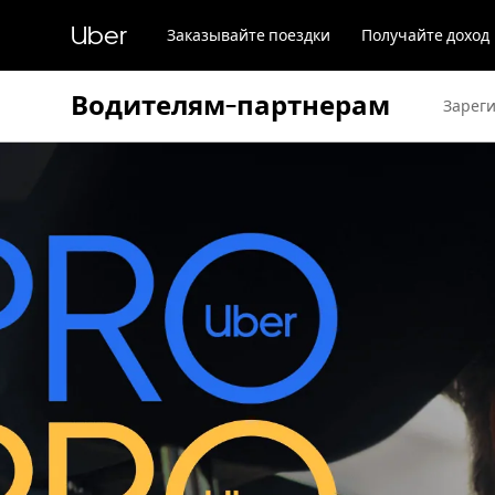
Пропустить
и
Uber
Заказывайте поездки
Получайте доход
перейти
к
основному
Водителям-партнерам
содержимому
Зарег