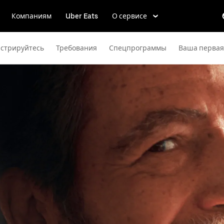
Компаниям
Uber Eats
О сервисе
истрируйтесь
Требования
Спецпрограммы
Ваша первая