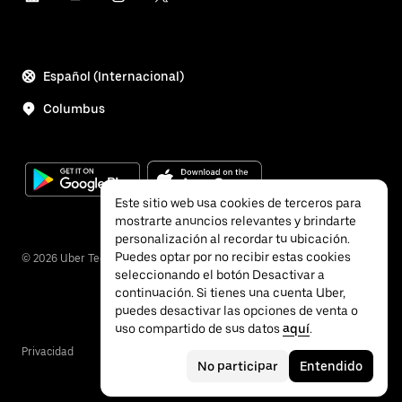
Español (Internacional)
Columbus
Este sitio web usa cookies de terceros para
mostrarte anuncios relevantes y brindarte
personalización al recordar tu ubicación.
Puedes optar por no recibir estas cookies
©
2026
Uber Technologies, Inc.
seleccionando el botón Desactivar a
continuación. Si tienes una cuenta Uber,
puedes desactivar las opciones de venta o
uso compartido de sus datos
aquí
.
Privacidad
Accesibilidad
Términos
No participar
Entendido