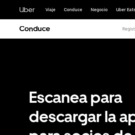
Saltar
al
Uber
Viaje
Conduce
Negocio
Uber Eat
contenido
principal
Conduce
Regíst
Escanea para
descargar la a