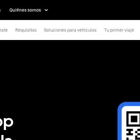
s
Quiénes somos
rate
Requisitos
Soluciones para vehículos
Tu primer viaje
pp