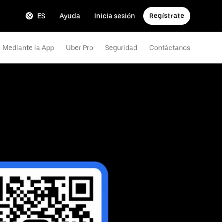
ES
Ayuda
Inicia sesión
Regístrate
Mediante la App
Uber Pro
Seguridad
Contáctanos