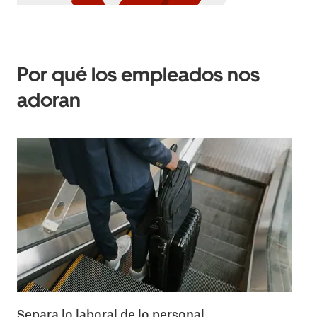
Por qué los empleados nos
adoran
Separa lo laboral de lo personal.
Ah