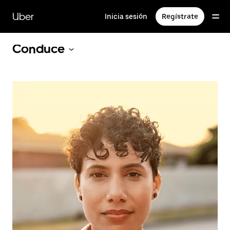
Saltar
al
Uber
Inicia sesión
Regístrate
contenido
principal
Conduce