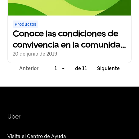
Productos
Conoce las condiciones de
convivencia en la comunidad
Uber en Panamá para tener
20 de junio de 2019
en cuenta
Anterior
1
de 11
Siguiente
Uber
Visita el Centro de Ayuda