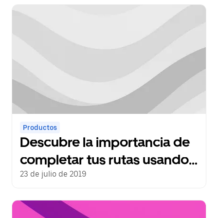
Productos
Descubre la importancia de
completar tus rutas usando
la aplicación para solicitar
23 de julio de 2019
viajes con Uber