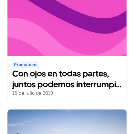
Promotions
Con ojos en todas partes,
juntos podemos interrumpir
la historia de la trata de
16 de julio de 2019
personas en nuestras
ciudades