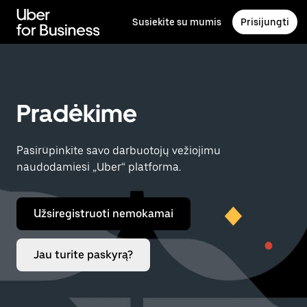
Pereiti
prie
Susiekite su mumis
Prisijungti
pagrindinio
turinio
Pradėkime
Pasirūpinkite savo darbuotojų vežiojimu
naudodamiesi „Uber“ platforma.
Užsiregistruoti nemokamai
Jau turite paskyrą?