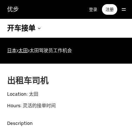
跳
优步
登录
注册
至
主
要
开车接单
内
容
日本
>
太田
>
太田驾驶员工作机会
出租车司机
Location:
太田
Hours:
灵活的接单时间
Description