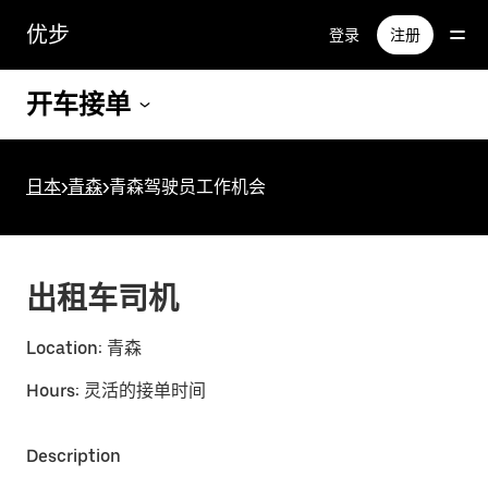
跳
优步
登录
注册
至
主
要
开车接单
内
容
日本
>
青森
>
青森驾驶员工作机会
出租车司机
Location:
青森
Hours:
灵活的接单时间
Description