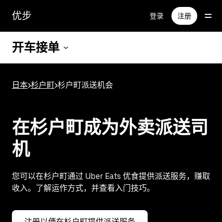
跳
优步
登录
注册
至
主
要
开车接单
内
容
日本
>
杉户町
>
杉户町派送机会
在杉户町成为外卖派送司
机
您可以在杉户町通过 Uber Eats 优食提供派送服务，赚取
收入。了解运作方式，并查看入门技巧。
注册以便在杉户町提供派送服务