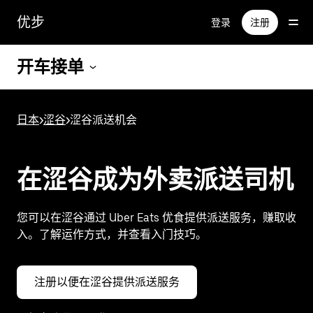
跳
优步
登录
注册
至
主
要
开车接单
内
容
日本
>
涩谷
>
涩谷派送机会
在涩谷成为外卖派送司机
您可以在涩谷通过 Uber Eats 优食提供派送服务，赚取收
入。了解运作方式，并查看入门技巧。
注册以便在涩谷提供派送服务