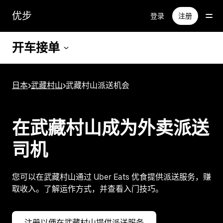
跳
优步
登录
注册
至
主
要
开车接单
内
容
日本
>
武藏村山
>
武藏村山派送机会
在武藏村山成为外卖派送
司机
您可以在武藏村山通过 Uber Eats 优食提供派送服务，赚
取收入。了解运作方式，并查看入门技巧。
注册以便在武藏村山提供派送服务