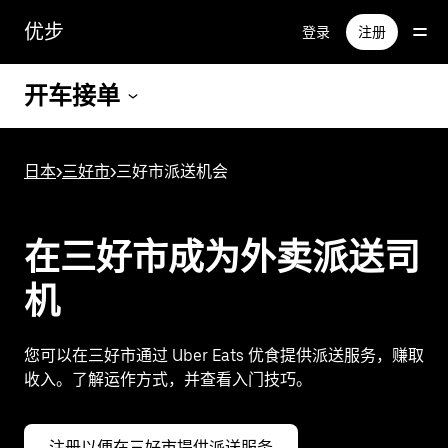
跳
优步
登录
注册
至
主
要
开车接单
内
容
日本
>
三好市
>
三好市派送机会
在三好市成为外卖派送司
机
您可以在三好市通过 Uber Eats 优食提供派送服务，赚取
收入。了解运作方式，并查看入门技巧。
注册以便在三好市提供派送服务