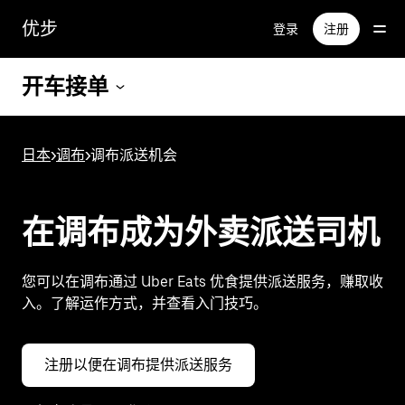
跳
优步
登录
注册
至
主
要
开车接单
内
容
日本
>
调布
>
调布派送机会
在调布成为外卖派送司机
您可以在调布通过 Uber Eats 优食提供派送服务，赚取收
入。了解运作方式，并查看入门技巧。
注册以便在调布提供派送服务