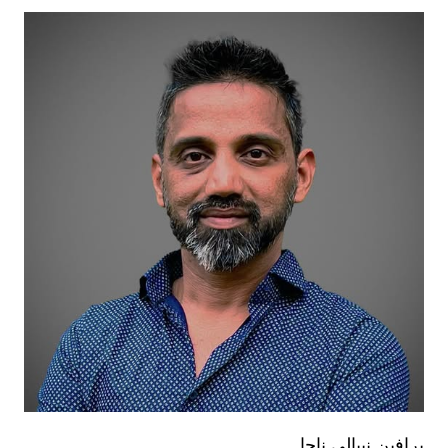
برافين نيبالي ناجا