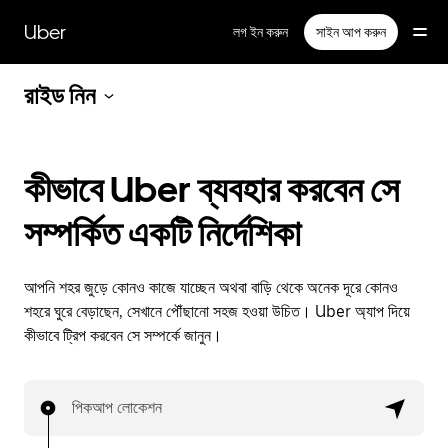
বাদ
দিয়ে
Uber
লগ ইন করুন
সাইন আপ করুন
প্রধান
বিষয়সূচিতে
যান
রাইড নিন
কীভাবে Uber ব্যবহার করবেন সে
সম্পর্কিত একটি নির্দেশিকা
আপনি শহর জুড়ে কোনও কাজে যাচ্ছেন অথবা বাড়ি থেকে অনেক দূরে কোনও
শহরে ঘুরে বেড়াছেন, সেখানে পৌঁছানো সহজ হওয়া উচিত। Uber অ্যাপ দিয়ে
কীভাবে ট্রিপ করবেন সে সম্পর্কে জানুন।
পিকআপ লোকেশন