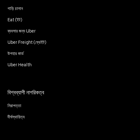
গাড়ি চালান
Eat (ইট)
ব্যবসার জন্য Uber
Uber Freight (ফ্রেইট)
উপহার কার্ড
Uber Health
বিশ্বব্যাপী নাগরিকত্ব
নিরাপত্তা
দীর্ঘস্থায়িত্ব