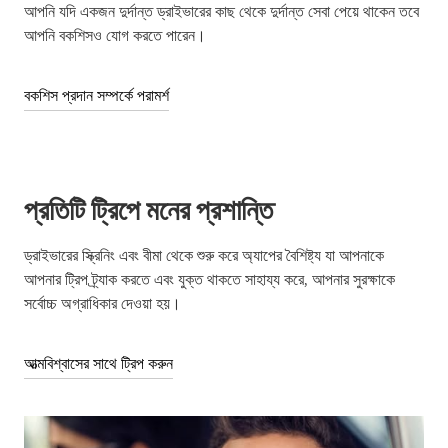
আপনি যদি একজন দুর্দান্ত ড্রাইভারের কাছ থেকে দুর্দান্ত সেবা পেয়ে থাকেন তবে
আপনি বকশিসও যোগ করতে পারেন।
বকশিস প্রদান সম্পর্কে পরামর্শ
প্রতিটি ট্রিপে মনের প্রশান্তি
ড্রাইভারের স্ক্রিনিং এবং বীমা থেকে শুরু করে অ্যাপের বৈশিষ্ট্য যা আপনাকে
আপনার ট্রিপ ট্র্যাক করতে এবং যুক্ত থাকতে সাহায্য করে, আপনার সুরক্ষাকে
সর্বোচ্চ অগ্রাধিকার দেওয়া হয়।
আত্মবিশ্বাসের সাথে ট্রিপ করুন