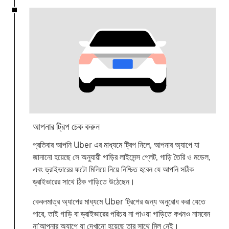
আপনার ট্রিপ চেক করুন
প্রতিবার আপনি Uber এর মাধ্যমে ট্রিপ নিলে, আপনার অ্যাপে যা
জানানো হয়েছে সে অনুযায়ী গাড়ির লাইসেন্স প্লেট, গাড়ি তৈরি ও মডেল,
এবং ড্রাইভারের ফটো মিলিয়ে নিয়ে নিশ্চিত হবেন যে আপনি সঠিক
ড্রাইভারের সাথে ঠিক গাড়িতে উঠেছেন।
কেবলমাত্র অ্যাপের মাধ্যমে Uber ট্রিপের জন্য অনুরোধ করা যেতে
পারে, তাই গাড়ি বা ড্রাইভারের পরিচয় না পাওয়া গাড়িতে কখনও নামবেন
না'আপনার অ্যাপে যা দেখানো হয়েছে তার সাথে মিল নেই।