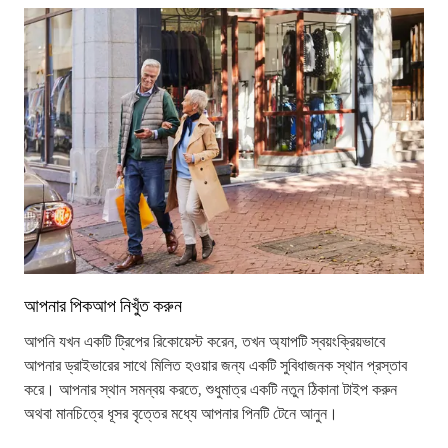
আপনার পিকআপ নিখুঁত করুন
আপনি যখন একটি ট্রিপের রিকোয়েস্ট করেন, তখন অ্যাপটি স্বয়ংক্রিয়ভাবে
আপনার ড্রাইভারের সাথে মিলিত হওয়ার জন্য একটি সুবিধাজনক স্থান প্রস্তাব
করে। আপনার স্থান সমন্বয় করতে, শুধুমাত্র একটি নতুন ঠিকানা টাইপ করুন
অথবা মানচিত্রে ধূসর বৃত্তের মধ্যে আপনার পিনটি টেনে আনুন।