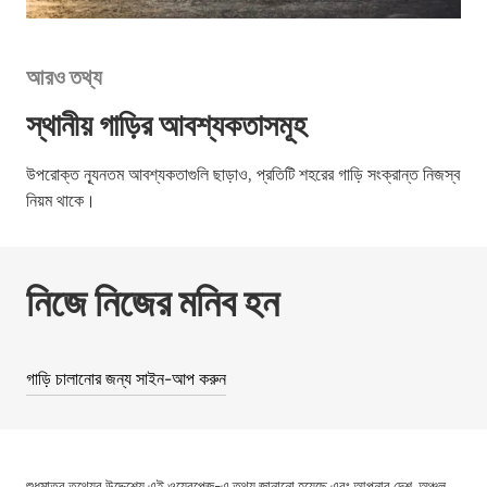
আরও তথ্য
স্থানীয় গাড়ির আবশ্যকতাসমূহ
উপরোক্ত ন্যূনতম আবশ্যকতাগুলি ছাড়াও, প্রতিটি শহরের গাড়ি সংক্রান্ত নিজস্ব
নিয়ম থাকে।
নিজে নিজের মনিব হন
গাড়ি চালানোর জন্য সাইন-আপ করুন
শুধুমাত্র তথ্যের উদ্দেশ্যে এই ওয়েবপেজ-এ তথ্য জানানো হয়েছে এবং আপনার দেশ, অঞ্চল,