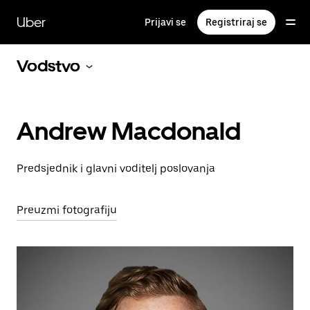
Preskoči
na
Uber
Prijavi se
Registriraj se
glavni
sadržaj
Vodstvo
Andrew Macdonald
Predsjednik i glavni voditelj poslovanja
Preuzmi fotografiju