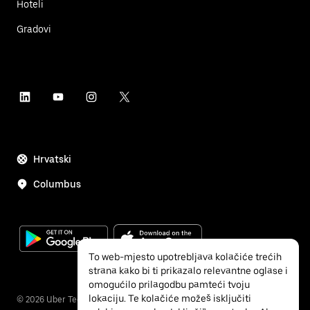
Hoteli
Gradovi
Hrvatski
Columbus
To web-mjesto upotrebljava kolačiće trećih
strana kako bi ti prikazalo relevantne oglase i
omogućilo prilagodbu pamteći tvoju
lokaciju. Te kolačiće možeš isključiti
©
2026
Uber Technologies Inc.