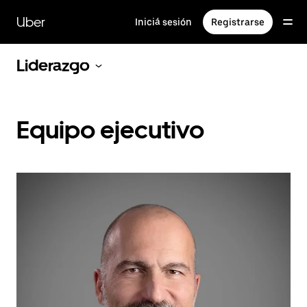
Saltar
al
Uber
Iniciá sesión
Registrarse
contenido
principal
Liderazgo
Equipo ejecutivo