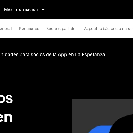
Más información
eneral
Requisitos
Socio repartidor
Aspectos básicos para co
nidades para socios de la App en La Esperanza
os
en