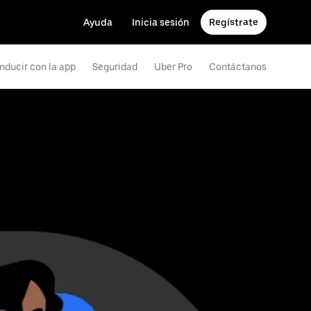
Ayuda
Inicia sesión
Regístrate
nducir con la app
Seguridad
Uber Pro
Contáctanos