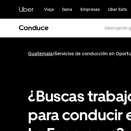
Saltar
al
Uber
Viaja
Gana
Empresas
Uber Eats
contenido
principal
Conduce
Descripción g
Guatemala
>
Servicios de conducción en Oportu
¿Buscas trabaj
para conducir 