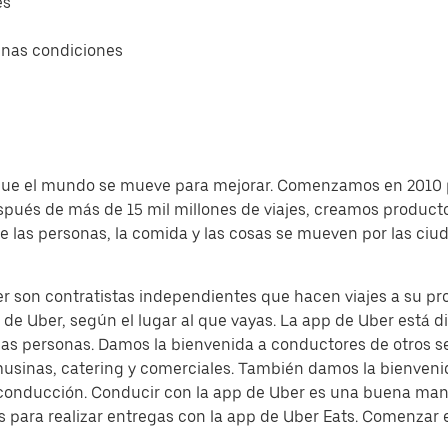
es
enas condiciones
 que el mundo se mueve para mejorar. Comenzamos en 2010 
espués de más de 15 mil millones de viajes, creamos produc
e las personas, la comida y las cosas se mueven por las ciu
 son contratistas independientes que hacen viajes a su prop
p de Uber, según el lugar al que vayas. La app de Uber está 
 las personas. Damos la bienvenida a conductores de otros s
musinas, catering y comerciales. También damos la bienvenid
de conducción. Conducir con la app de Uber es una buena man
 para realizar entregas con la app de Uber Eats. Comenzar es