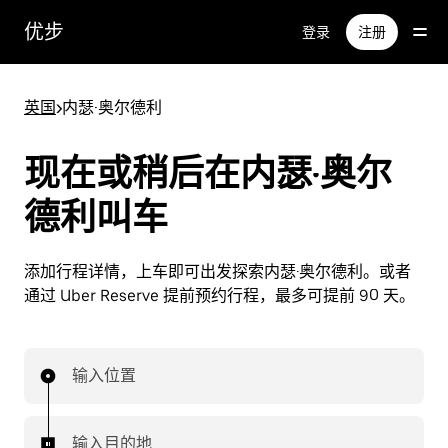
跳
优步
登录
注册
至
主
要
英国
>
内瑟·奥尔德利
内
容
现在或稍后在内瑟·奥尔
德利叫车
添加行程详情，上车即可出发探索内瑟·奥尔德利。或者
通过 Uber Reserve 提前预约行程，最多可提前 90 天。
输入位置
输入目的地