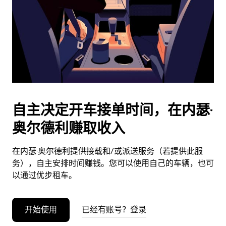
日
期。
按
退
出
键
可
关
闭
自主决定开车接单时间，在内瑟·
日
奥尔德利赚取收入
历。
在内瑟·奥尔德利提供接载和/或派送服务（若提供此服
务），自主安排时间赚钱。您可以使用自己的车辆，也可
以通过优步租车。
开始使用
已经有账号？登录