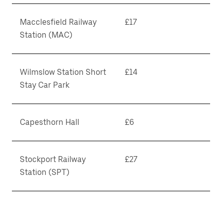
Macclesfield Railway
£17
Station (MAC)
Wilmslow Station Short
£14
Stay Car Park
Capesthorn Hall
£6
Stockport Railway
£27
Station (SPT)