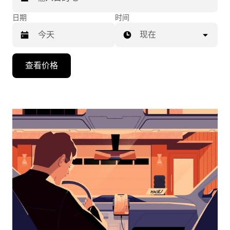
日期
时间
现在
按
查看价格
向
下
箭
头
键
可
浏
览
日
历
并
选
择