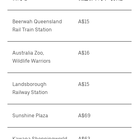
Beerwah Queensland
A$15
Rail Train Station
Australia Zoo,
A$16
Wildlife Warriors
Landsborough
A$15
Railway Station
Sunshine Plaza
A$69
Kawana Shoppingworld
A$63