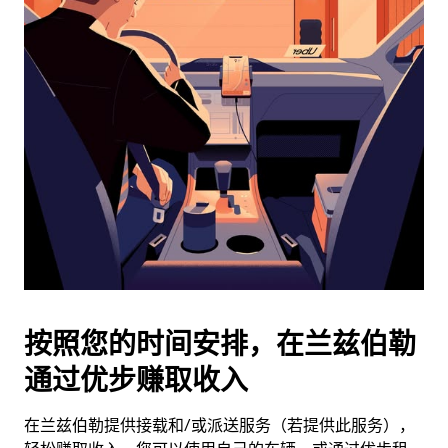
日
历
并
选
择
日
期。
按
退
出
键
可
关
闭
按照您的时间安排，在兰兹伯勒
日
通过优步赚取收入
历。
在兰兹伯勒提供接载和/或派送服务（若提供此服务），