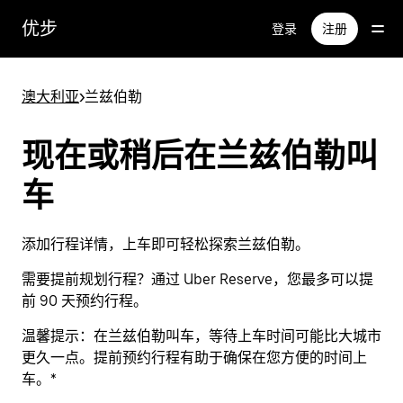
跳
优步
登录
注册
至
主
要
澳大利亚
>
兰兹伯勒
内
容
现在或稍后在兰兹伯勒叫
车
添加行程详情，上车即可轻松探索兰兹伯勒。
需要提前规划行程？通过 Uber Reserve，您最多可以提
前 90 天预约行程。
温馨提示：
在兰兹伯勒叫车，等待上车时间可能比大城市
更久一点。提前预约行程有助于确保在您方便的时间上
车。*