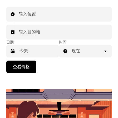
输入位置
输入目的地
日期
时间
现在
按
查看价格
向
下
箭
头
键
可
浏
览