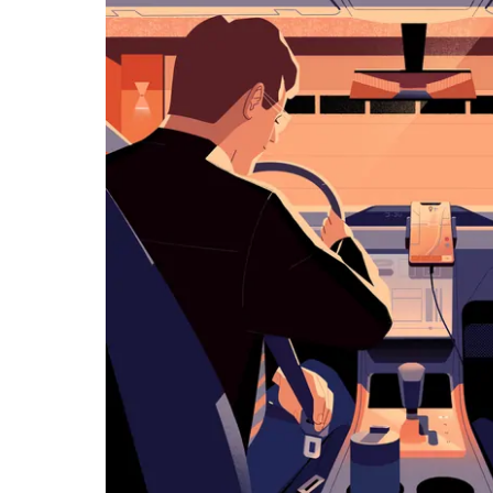
览
日
历
并
选
择
日
期。
按
退
出
键
可
关
闭
日
历。