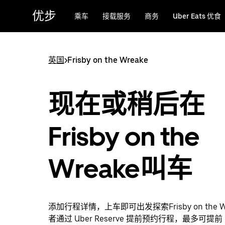
跳
优步
乘车
接载服务
商务
Uber Eats 优食
至
主
要
内
英国
>
Frisby on the Wreake
容
现在或稍后在
Frisby on the
Wreake叫车
添加行程详情，上车即可出发探索Frisby on the W
者通过 Uber Reserve 提前预约行程，最多可提前 