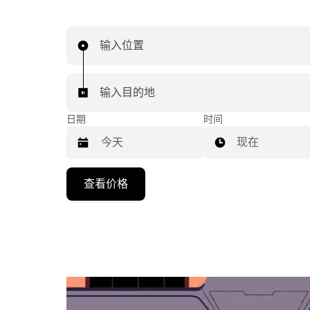
输入位置
输入目的地
日期
时间
现在
按
查看价格
向
下
箭
头
键
可
浏