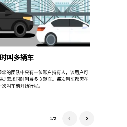
时叫多辆车
Uber Shu
果您的团队中只有一位账户持有人，该用户可
我们的班车
根据需求同时叫最多 3 辆车。每次叫车都需在
动场馆。
一次叫车前开始行程。
查看接驳车
1/2