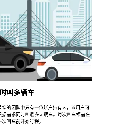
时叫多辆车
Uber Shu
果您的团队中只有一位账户持有人，该用户可
我们的班车
根据需求同时叫最多 3 辆车。每次叫车都需在
动场馆。
一次叫车前开始行程。
查看接驳车