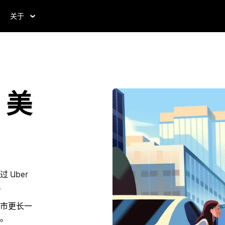
关于
，美
Uber
。
市更长一
。