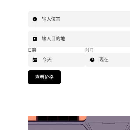
输入位置
输入目的地
日期
时间
现在
按
查看价格
向
下
箭
头
键
可
浏