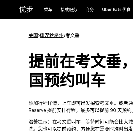
跳
优步
乘车
接载服务
商务
Uber Eats 优食
至
主
要
内
美国
>
康涅狄格州
>
考文垂
容
提前在考文垂
国预约叫车
添加行程详情，上车即可出发探索考文垂。或者通过 
Reserve 提前安排行程。最多可以提前 90 天预约
温馨提示：
在考文垂叫车，等待时间可能会比大城
些。您也可以提前预约，方便您在需要时准时出发