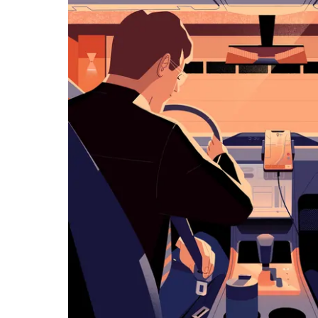
览
日
历
并
选
择
日
期。
按
退
出
键
可
关
闭
日
历。