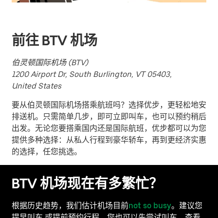
选
择
日
前往 BTV 机场
期。
按
伯灵顿国际机场 (BTV)
退
1200 Airport Dr, South Burlington, VT 05403,
出
United States
键
可
要从伯灵顿国际机场搭乘航班吗？选择优步，更轻松地安
关
排送机。只需简单几步，即可立即叫车，也可以预约稍后
闭
出发。无论您要搭乘国内还是国际航班，优步都可以为您
日
提供多种选择：从私人行程到豪华轿车，再到更经济实惠
历。
的选择，任您挑选。
BTV 机场现在有多繁忙？
根据历史趋势，我们估计机场目前
not so busy
。建议您
提早叫车 或提前预约行程。您也可以先尝试叫车，查看