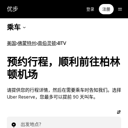
跳
优步
登录
注册
至
主
要
乘车
内
容
美国
>
佛蒙特州
>
南伯灵顿
>
BTV
预约行程，顺利前往柏林
顿机场
请提供您的行程详情，然后在需要乘车时告知我们。选择
Uber Reserve，您最多可以提前 90 天叫车。
出发地点？