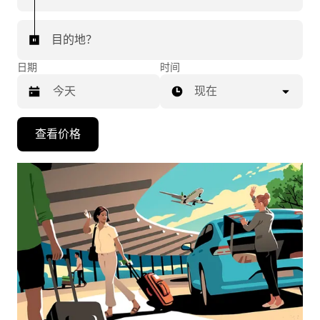
目的地？
日期
时间
现在
按
查看价格
向
下
箭
头
键
可
浏
览
日
历
并