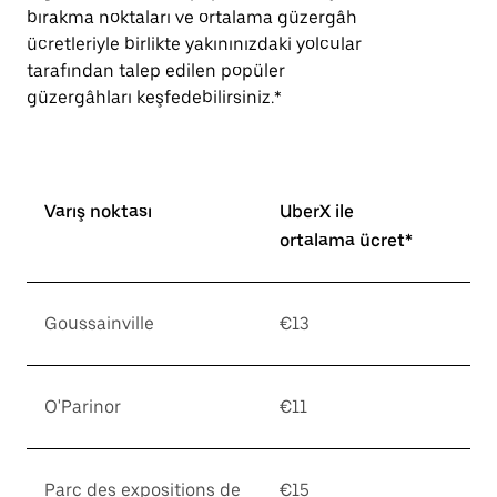
bırakma noktaları ve ortalama güzergâh
ücretleriyle birlikte yakınınızdaki yolcular
tarafından talep edilen popüler
güzergâhları keşfedebilirsiniz.*
Varış noktası
UberX ile
ortalama ücret*
Goussainville
€13
O'Parinor
€11
Parc des expositions de
€15