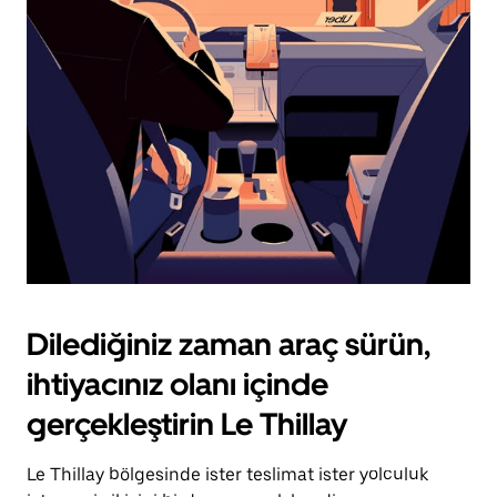
için
escape
tuşuna
basın.
Dilediğiniz zaman araç sürün,
ihtiyacınız olanı içinde
gerçekleştirin Le Thillay
Le Thillay bölgesinde ister teslimat ister yolculuk