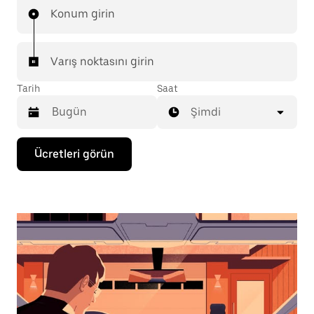
Konum girin
Varış noktasını girin
Tarih
Saat
Şimdi
Takvimle
Ücretleri görün
etkileşime
geçmek
ve
bir
tarih
seçmek
için
aşağı
ok
tuşuna
basın.
Takvimi
kapatmak