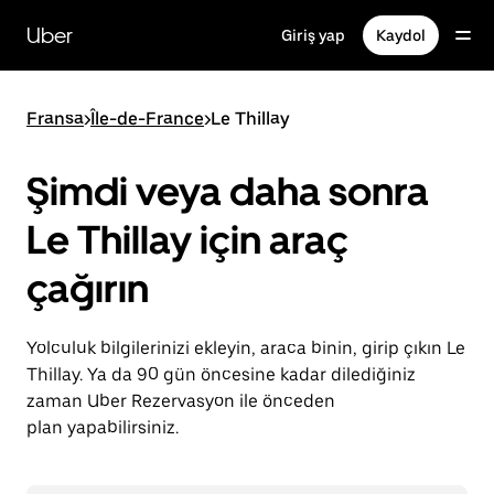
Ana
içeriğe
Uber
Giriş yap
Kaydol
gidin
Fransa
>
Île-de-France
>
Le Thillay
Şimdi veya daha sonra
Le Thillay için araç
çağırın
Yolculuk bilgilerinizi ekleyin, araca binin, girip çıkın Le
Thillay. Ya da 90 gün öncesine kadar dilediğiniz
zaman Uber Rezervasyon ile önceden
plan yapabilirsiniz.