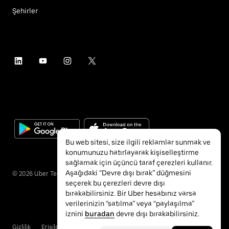
Şehirler
Bu web sitesi, size ilgili reklamlar sunmak ve
konumunuzu hatırlayarak kişiselleştirme
sağlamak için üçüncü taraf çerezleri kullanır.
Aşağıdaki “Devre dışı bırak” düğmesini
©
2026
Uber Technologies Inc.
seçerek bu çerezleri devre dışı
bırakabilirsiniz. Bir Uber hesabınız varsa
verilerinizin “satılma” veya “paylaşılma”
iznini
buradan
devre dışı bırakabilirsiniz.
Gizlilik
Erişilebilirlik
Hükümler ve Koşullar