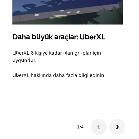
Daha büyük araçlar: UberXL
Gru
UberXL 6 kişiye kadar olan gruplar için
Arkad
uygundur.
yolc
alım 
UberXL hakkında daha fazla bilgi edinin
Grup
edin
1/4