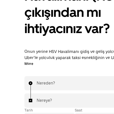
çıkışından mı
ihtiyacınız var?
Onun yerine HSV Havalimanı gidiş ve geliş yolc
Uber’le yolculuk yaparak taksi esnekliğinin ve U
faydalı uygulama özelliklerinin keyfini çıkarın. 
More
yolculukları için talep üzerine araç çağırabilir, 7
uygulama içi veya çevrim içi rezervasyon yapabi
yolculuk için hesaplı önceden belli ücretler alabi
Nereden?
Havalimanı yolculuğunuz birkaç dokunuş uzağı
Nereye?
Tarih
Saat