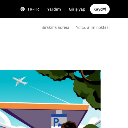
TR-TR
Yardım
Giriş yap
Kaydol
Bırakma adresi
Yolcu alım noktası