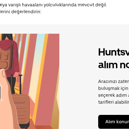
 veya varışlı havaalanı yolculuklarında mevcut değil.
erini değerlendirin:
Huntsv
alım no
Aracınızı zate
buluşmak için 
seçerek adım 
tarifleri alabili
Alım konu