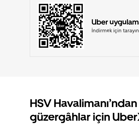
Uber uygulamas
İndirmek için tarayın
HSV Havalimanı’ndan 
güzergâhlar için Uber