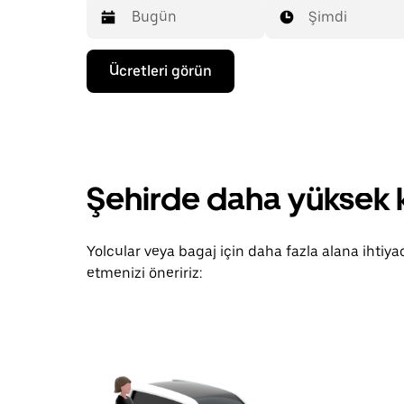
Şimdi
Takvimle
Ücretleri görün
etkileşime
geçmek
ve
bir
tarih
seçmek
için
Şehirde daha yüksek k
aşağı
ok
tuşuna
basın.
Yolcular veya bagaj için daha fazla alana ihtiya
Takvimi
kapatmak
etmenizi öneririz:
için
escape
tuşuna
basın.