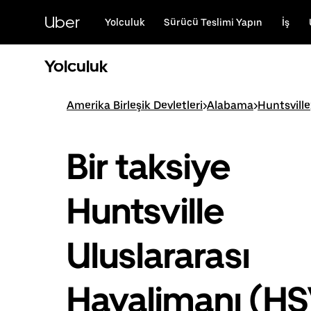
Ana
içeriğe
Uber
Yolculuk
Sürücü Teslimi Yapın
İş
gidin
Yolculuk
Amerika Birleşik Devletleri
>
Alabama
>
Huntsville
Bir taksiye
Huntsville
Uluslararası
Havalimanı (H