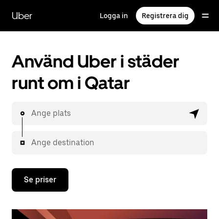
Hoppa
till
Uber
Logga in
Registrera dig
huvudinnehållet
Använd Uber i städer
runt om i Qatar
Ange plats
Ange destination
Se priser