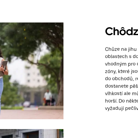
Chôdz
Chůze na jihu
oblastech s d
vhodným pro c
zóny, které js
do obchodů, r
dostanete pěš
vlhkostí ale m
horší. Do někte
vyžadují pečli