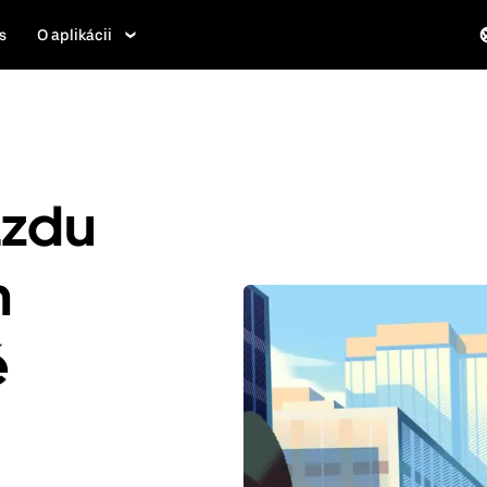
s
O aplikácii
azdu
h
é