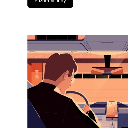
Pozrieť si ceny
šípky
nadol
prechádzaj
kalendárom
a
vyber
dátum.
Kalendár
zatvoríš
stlačením
klávesu
Esc.