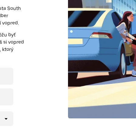
esta South
Uber
í vopred.
ôžu byť
š si vopred
 ktorý