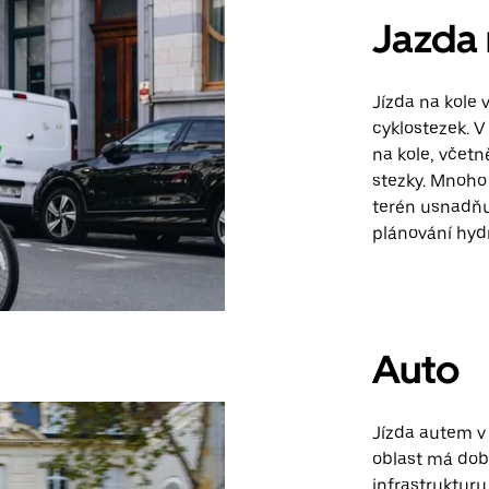
Jazda 
Jízda na kole 
cyklostezek. V
na kole, včetn
stezky. Mnoho 
terén usnadňu
plánování hyd
Auto
Jízda autem v
oblast má dob
infrastruktur