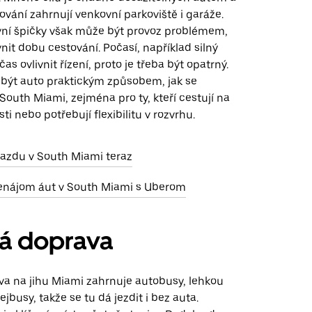
vání zahrnují venkovní parkoviště i garáže.
í špičky však může být provoz problémem,
nit dobu cestování. Počasí, například silný
s ovlivnit řízení, proto je třeba být opatrný.
být auto praktickým způsobem, jak se
outh Miami, zejména pro ty, kteří cestují na
ti nebo potřebují flexibilitu v rozvrhu.
jazdu v South Miami teraz
enájom áut v South Miami s Uberom
ná doprava
va na jihu Miami zahrnuje autobusy, lehkou
lejbusy, takže se tu dá jezdit i bez auta.