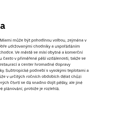
a
 Miami může být pohodlnou volbou, zejména v
obře udržovanými chodníky a uspořádáním
hodce. Ve městě se mísí obytné a komerční
ou často v přiměřené pěší vzdálenosti, takže se
estaurací a center hromadné dopravy
ky. Subtropické podnebí s vysokými teplotami a
ůže v určitých ročních obdobích dělat chůzi
rých čtvrtí se dá snadno dojít pěšky, ale jiné
vé plánování, protože je rozlehlá.