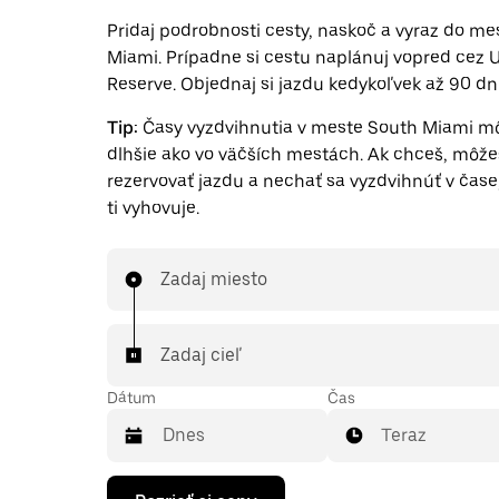
Pridaj podrobnosti cesty, naskoč a vyraz do m
Miami. Prípadne si cestu naplánuj vopred cez 
Reserve. Objednaj si jazdu kedykoľvek až 90 dn
Tip:
Časy vyzdvihnutia v meste South Miami m
dlhšie ako vo väčších mestách. Ak chceš, môže
rezervovať jazdu a nechať sa vyzdvihnúť v čase,
ti vyhovuje.
Zadaj miesto
Zadaj cieľ
Dátum
Čas
Teraz
Stlačením