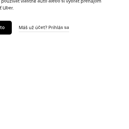
používať vlastné auto alebo si vybrať prenájom
ť Uber.
to
Máš už účet? Prihlás sa