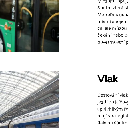
Metrorail spoj
South, která s
Metrobus usnad
místní spojení
cíli ale můžou
čekání nebo p
povětrnostní p
Vlak
Cestování vla
jezdí do klíčov
spolehlivým ře
mají strategic
dalšími částmi