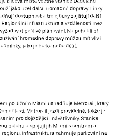
uje klíčová místa včetně stanice Dadeland
louží jako uzel další hromadné dopravy. Linky
ňují dostupnost a trolejbusy zajišťují další
. Regionální infrastruktura a vzdálenosti mezi
 vyžadovat pečlivé plánování. Na pohodlí při
oužívání hromadné dopravy můžou mít vliv i
odmínky, jako je horko nebo déšť.
kem po Jižním Miami usnadňuje Metrorail, který
ých oblastí. Metrorail jezdí pravidelně, takže je
šením pro dojíždějící i návštěvníky. Stanice
kou polohu a spojují jih Miami s centrem a
 regionu. Infrastruktura zahrnuje parkování na