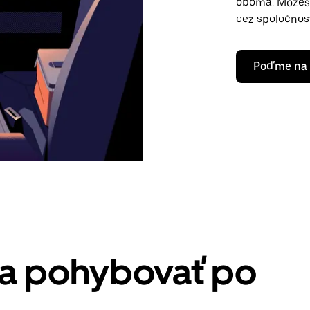
oboma. Môžeš 
cez spoločnos
Poďme na 
sa pohybovať po