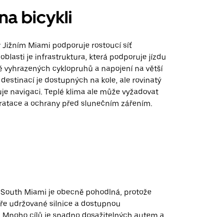
na bicykli
v Jižním Miami podporuje rostoucí síť
 oblasti je infrastruktura, která podporuje jízdu
ě vyhrazených cyklopruhů a napojení na větší
destinací je dostupných na kole, ale rovinatý
je navigaci. Teplé klima ale může vyžadovat
ratace a ochrany před slunečním zářením.
 South Miami je obecně pohodlná, protože
ře udržované silnice a dostupnou
u. Mnoho cílů je snadno dosažitelných autem a