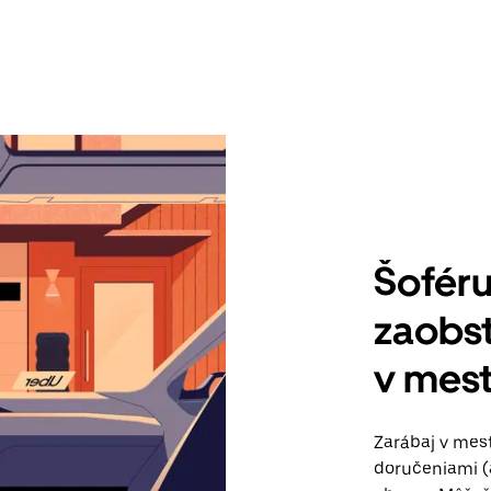
Šoféru
zaobst
v mes
Zarábaj v mes
doručeniami (a