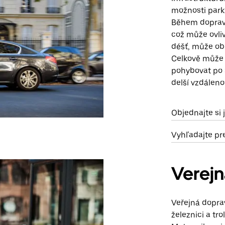
možnosti parko
Během dopravn
což může ovliv
déšť, může obča
Celkově může 
pohybovat po S
delší vzdálenos
Objednajte si 
Vyhľadajte pr
Verej
Veřejná dopra
železnici a tro