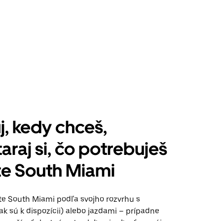
j, kedy chceš,
araj si, čo potrebuješ
te South Miami
te South Miami podľa svojho rozvrhu s
k sú k dispozícii) alebo jazdami – prípadne