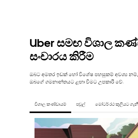
Uber සමඟ විශාල කණ්
සංචාරය කිරීම
ඔබට අමතර ඉඩක් හෝ විශේෂ පහසුකම් අවශ්‍ය නම්
ඔබගේ ගමනාන්තයට ළඟා වීමට උපකාරී වේ.
විශාල කණ්ඩායම්
පවුල්
මෝටර් රථ කුලියට ගැන