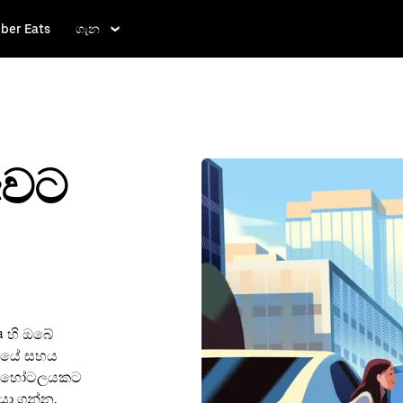
ber Eats
ගැන
අවට
a හි ඔබේ
ේශයේ සහය
සිට හෝටලයකට
යා ගන්න.