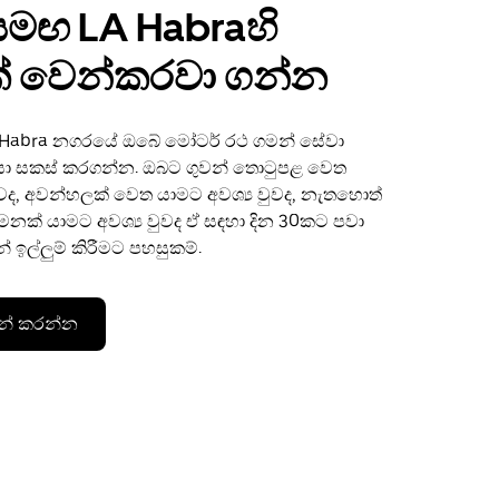
සමඟ LA Habraහි
 වෙන්කරවා ගන්න
 Habra නගරයේ ඔබේ මෝටර් රථ ගමන් සේවා
තියා සකස් කරගන්න. ඔබට ගුවන් තොටුපළ වෙත
ුවද, අවන්හලක් වෙත යාමට අවශ්‍ය වුවද, නැතහොත්
නක් යාමට අවශ්‍ය වුවද ඒ සඳහා දින 30කට පවා
 ඉල්ලුම් කිරීමට පහසුකම්.
න් කරන්න