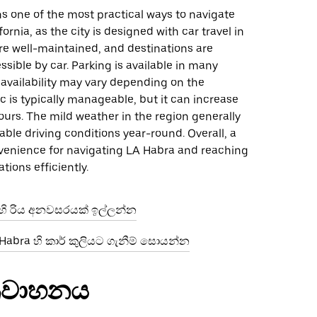
s one of the most practical ways to navigate
ornia, as the city is designed with car travel in
re well-maintained, and destinations are
ssible by car. Parking is available in many
availability may vary depending on the
fic is typically manageable, but it can increase
urs. The mild weather in the region generally
able driving conditions year-round. Overall, a
nvenience for navigating LA Habra and reaching
tions efficiently.
 හි රිය අනවසරයක් ඉල්ලන්න
abra හි කාර් කුලියට ගැනීම් සොයන්න
්‍රවාහනය