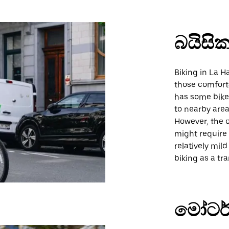
බයිසික
Biking in La H
those comforta
has some bike-
to nearby area
However, the o
might require 
relatively mil
biking as a tr
මෝටර්