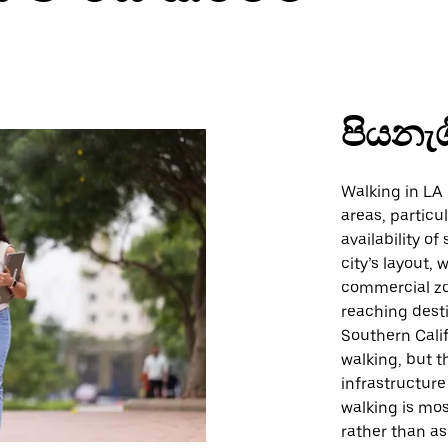
පියනැ
Walking in LA 
areas, particu
availability o
city’s layout,
commercial zo
reaching desti
Southern Calif
walking, but t
infrastructure
walking is most
rather than as