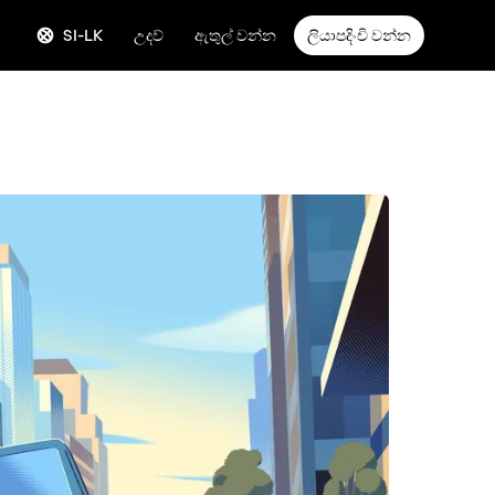
SI-LK
උදව්
ඇතුල් වන්න
ලියාපදිංචි වන්න