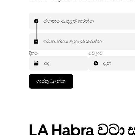
ස්ථානය ඇතුළත් කරන්න
ගමනාන්තය ඇතුළත් කරන්න
දිනය
වේලාව
දැන්
දින
ගාස්තු බලන්න
දර්ශනය
සමග
අන්තර්
ක්‍රියා
කරමින්
දිනයක්
තේරීමට
පහළ
LA Habra වටා 
ඊතල
යතුර