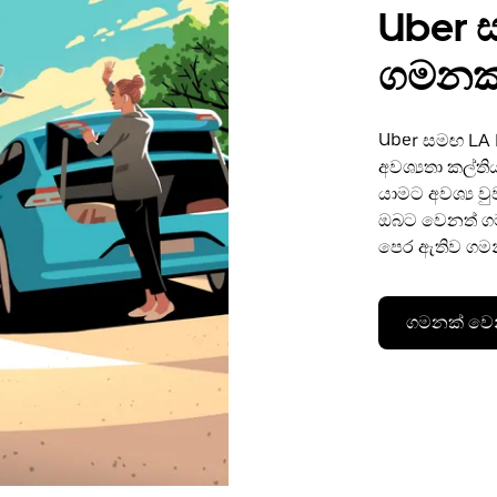
Uber 
ගමනක්
Uber සමඟ LA
අවශ්‍යතා කල්
යාමට අවශ්‍ය ව
ඔබට වෙනත් ගම
පෙර ඇතිව ගමන්
ගමනක් වෙ