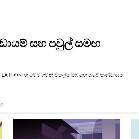
ඩායම් සහ පවුල් සමඟ
, LA Habra හි මෙම ගමන් විකල්ප ඔබ සහ ඔබේ කණ්ඩායම
ීම