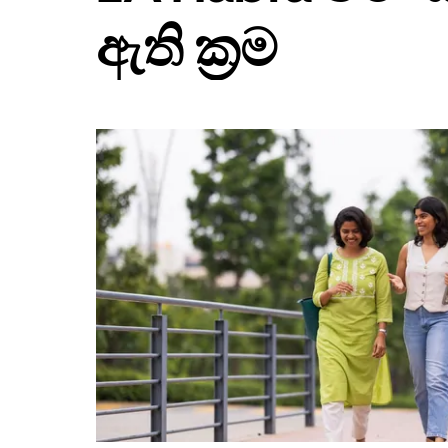
ඔබන්න.
ඇති ක්‍රම
දින
දර්ශනය
වැසීමට
Escape
බොත්තම
ඔබන්න.