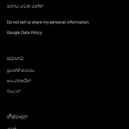
සහාය වෙත යන්න
Do not sell or share my personal information
Google Data Policy
සමාගම
ප්‍රවෘත්ති කාමරය
ආයෝජකයින්
බ්ලොග්
නිෂ්පාදන
ගමන්