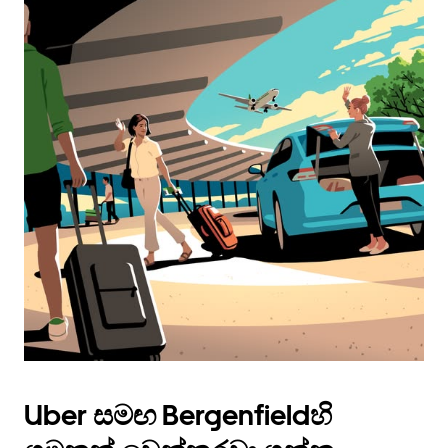
Uber සමඟ Bergenfieldහි