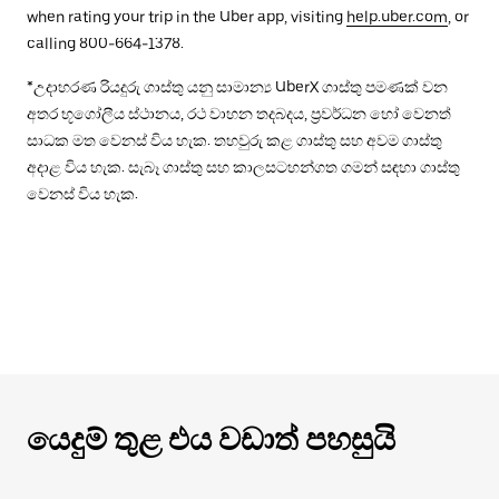
when rating your trip in the Uber app, visiting
help.uber.com
, or
calling 800-664-1378.
*උදාහරණ රියදුරු ගාස්තු යනු සාමාන්‍ය UberX ගාස්තු පමණක් වන
අතර භූගෝලීය ස්ථානය, රථ වාහන තදබදය, ප්‍රවර්ධන හෝ වෙනත්
සාධක මත වෙනස් විය හැක. තහවුරු කළ ගාස්තු සහ අවම ගාස්තු
අදාළ විය හැක. සැබෑ ගාස්තු සහ කාලසටහන්ගත ගමන් සඳහා ගාස්තු
වෙනස් විය හැක.
යෙදුම් තුළ එය වඩාත් පහසුයි