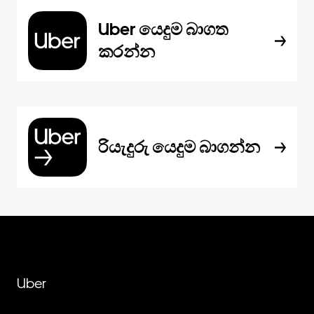
Uber යෙදුම බාගත
කරන්න
රියැදුරු යෙදුම බාගන්න
Uber