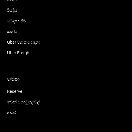
රියදිය
බෙදාහැරීම
කන්න
Uber ව්‍යාපාර සඳහා
Uber Freight
ගමන
Reserve
ගුවන් තොටුපළවල්
නගර