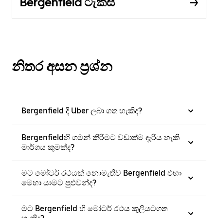
Bergenfield ටැක්සි
නිතර අසන ප්‍රශ්න
Bergenfield දී Uber ලබා ගත හැකිද?
Bergenfieldහි ගමන් කිරීමට වඩාත්ම දැරිය හැකි
මාර්ගය කුමක්ද?
මට මෝටර් රථයක් නොමැතිව Bergenfield එහා
මෙහා යාමට පුළුවන්ද?
මට Bergenfield හි මෝටර් රථය කුලියටගත