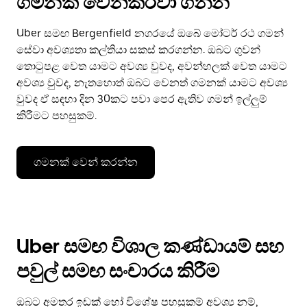
ගමනක් වෙන්කරවා ගන්න
Uber සමඟ Bergenfield නගරයේ ඔබේ මෝටර් රථ ගමන්
සේවා අවශ්‍යතා කල්තියා සකස් කරගන්න. ඔබට ගුවන්
තොටුපළ වෙත යාමට අවශ්‍ය වුවද, අවන්හලක් වෙත යාමට
අවශ්‍ය වුවද, නැතහොත් ඔබට වෙනත් ගමනක් යාමට අවශ්‍ය
වුවද ඒ සඳහා දින 30කට පවා පෙර ඇතිව ගමන් ඉල්ලුම්
කිරීමට පහසුකම්.
ගමනක් වෙන් කරන්න
Uber සමඟ විශාල කණ්ඩායම් සහ
පවුල් සමඟ සංචාරය කිරීම
ඔබට අමතර ඉඩක් හෝ විශේෂ පහසුකම් අවශ්‍ය නම්,