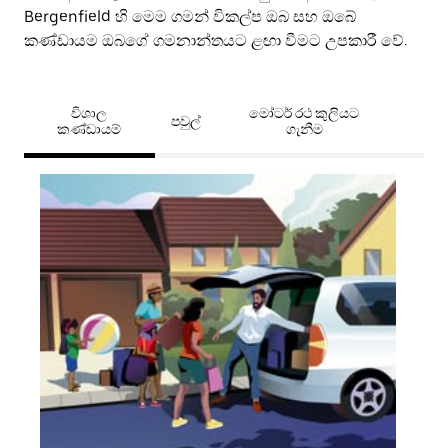
Bergenfield හි මෙම ගමන් විකල්ප ඔබ සහ ඔබේ
කණ්ඩායම ඔබගේ ගමනාන්තයට ළඟා වීමට උපකාරී වේ.
විශාල
මෝටර් රථ කුලියට
පවුල්
කණ්ඩායම්
ගැනීම