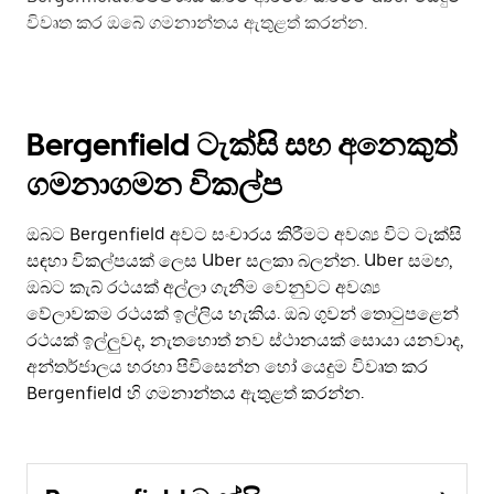
විවෘත කර ඔබේ ගමනාන්තය ඇතුළත් කරන්න.
Bergenfield ටැක්සි සහ අනෙකුත්
ගමනාගමන විකල්ප
ඔබට Bergenfield අවට සංචාරය කිරීමට අවශ්‍ය විට ටැක්සි
සඳහා විකල්පයක් ලෙස Uber සලකා බලන්න. Uber සමඟ,
ඔබට කැබ් රථයක් අල්ලා ගැනීම වෙනුවට අවශ්‍ය
වේලාවකම රථයක් ඉල්ලිය හැකිය. ඔබ ගුවන් තොටුපළෙන්
රථයක් ඉල්ලුවද, නැතහොත් නව ස්ථානයක් සොයා යනවාද,
අන්තර්ජාලය හරහා පිවිසෙන්න හෝ යෙදුම විවෘත කර
Bergenfield හි ගමනාන්තය ඇතුළත් කරන්න.