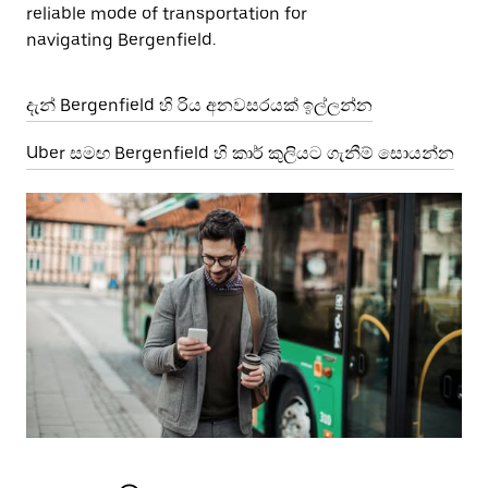
reliable mode of transportation for
navigating Bergenfield.
දැන් Bergenfield හි රිය අනවසරයක් ඉල්ලන්න
Uber සමඟ Bergenfield හි කාර් කුලියට ගැනීම් සොයන්න