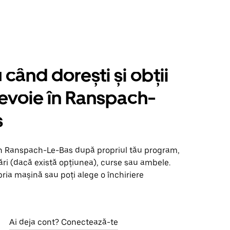
când dorești și obții
nevoie în Ranspach-
s
în Ranspach-Le-Bas după propriul tău program,
ări (dacă există opțiunea), curse sau ambele.
opria mașină sau poți alege o închiriere
Ai deja cont? Conectează-te