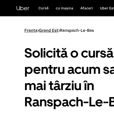
Accesează
direct
Uber
Cursă
cu mașina
Afaceri
Uber Ea
conținutul
principal
Franța
>
Grand Est
>
Ranspach-Le-Bas
Solicită o cursă
pentru acum s
mai târziu în
Ranspach-Le-