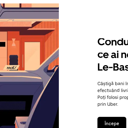
Condu 
ce ai 
Le-Ba
Câștigă bani 
efectuând livr
Poți folosi pr
prin Uber.
Începe