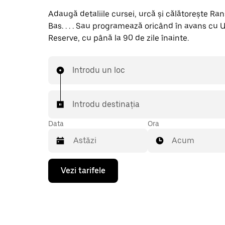
Adaugă detaliile cursei, urcă și călătorește R
Bas. . . . Sau programează oricând în avans cu 
Reserve, cu până la 90 de zile înainte.
Introdu un loc
Introdu destinația
Data
Ora
Acum
Pentru
Vezi tarifele
a
deschide
calendarul
și
a
selecta