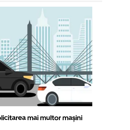
licitarea mai multor mașini
Uber Shu