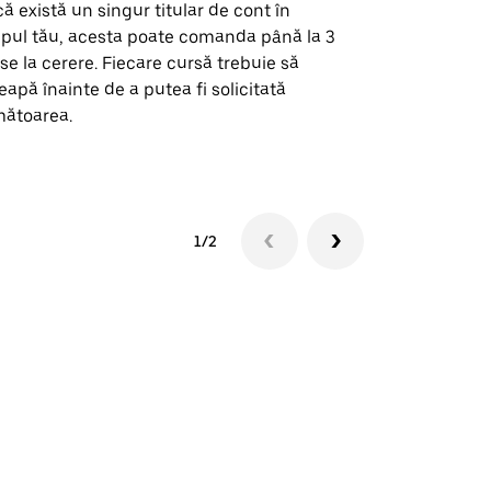
ă există un singur titular de cont în
Opțiunea noa
pul tău, acesta poate comanda până la 3
pentru anumi
se la cerere. Fiecare cursă trebuie să
locații de 
eapă înainte de a putea fi solicitată
ătoarea.
Vezi disponib
1/2