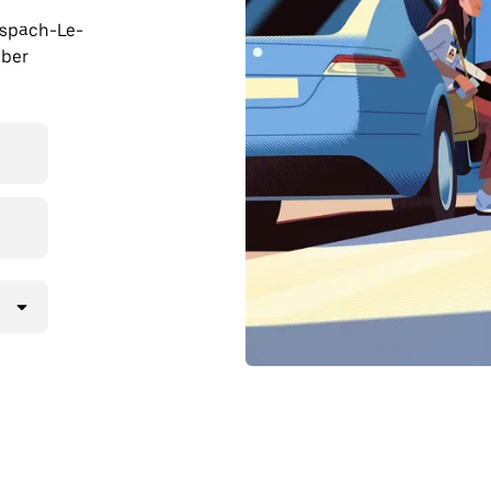
anspach-Le-
Uber