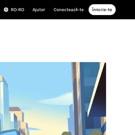
RO-RO
Ajutor
Conectează-te
Înscrie-te