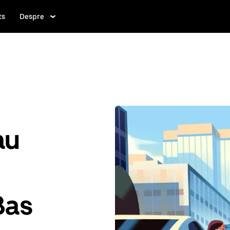
ts
Despre
au
Bas