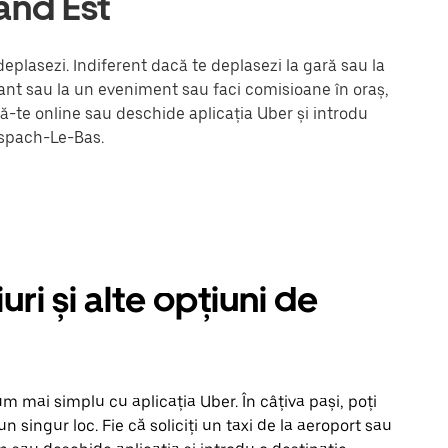
and Est
plasezi. Indiferent dacă te deplasezi la gară sau la
urant sau la un eveniment sau faci comisioane în oraș,
ză-te online sau deschide aplicația Uber și introdu
nspach-Le-Bas.
i și alte opțiuni de
 mai simplu cu aplicația Uber. În câțiva pași, poți
-un singur loc. Fie că soliciți un taxi de la aeroport sau