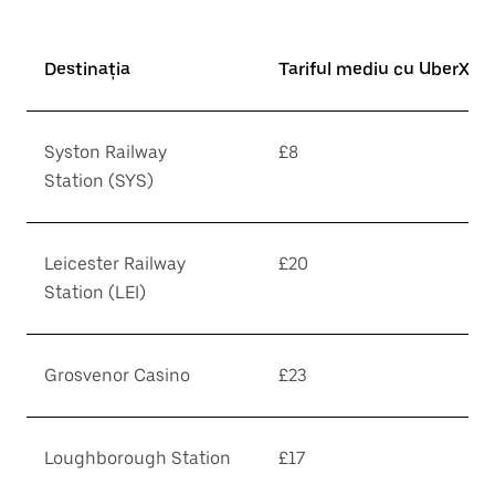
Destinația
Tariful mediu cu UberX*
Syston Railway
£8
Station (SYS)
Leicester Railway
£20
Station (LEI)
Grosvenor Casino
£23
Loughborough Station
£17