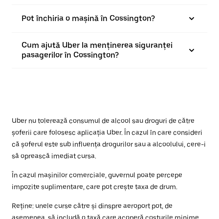
Pot închiria o mașină în Cossington?
Cum ajută Uber la menținerea siguranței
pasagerilor în Cossington?
Uber nu tolerează consumul de alcool sau droguri de către
șoferii care folosesc aplicația Uber. În cazul în care consideri
că șoferul este sub influența drogurilor sau a alcoolului, cere-i
să oprească imediat cursa.
În cazul mașinilor comerciale, guvernul poate percepe
impozite suplimentare, care pot crește taxa de drum.
Reține: unele curse către și dinspre aeroport pot, de
asemenea, să includă o taxă care acoperă costurile minime