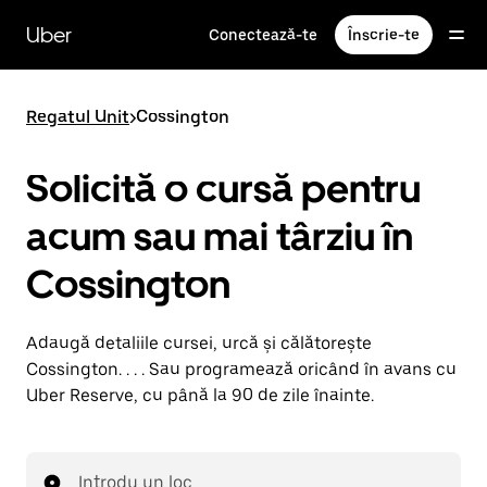
Accesează
direct
Uber
Conectează-te
Înscrie-te
conținutul
principal
Regatul Unit
>
Cossington
Solicită o cursă pentru
acum sau mai târziu în
Cossington
Adaugă detaliile cursei, urcă și călătorește
Cossington. . . . Sau programează oricând în avans cu
Uber Reserve, cu până la 90 de zile înainte.
Introdu un loc