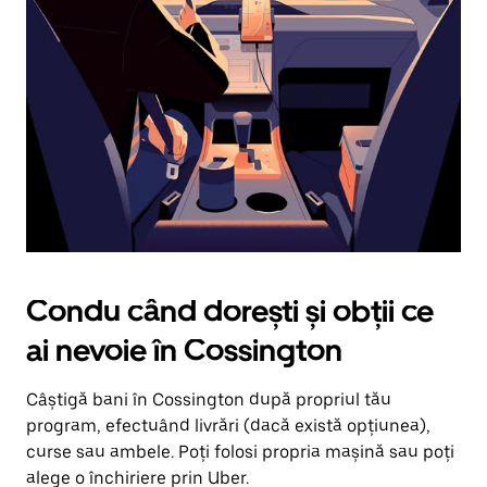
în
jos.
Închide
calendarul
apăsând
pe
butonul
Escape.
Condu când dorești și obții ce
ai nevoie în Cossington
Câștigă bani în Cossington după propriul tău
program, efectuând livrări (dacă există opțiunea),
curse sau ambele. Poți folosi propria mașină sau poți
alege o închiriere prin Uber.