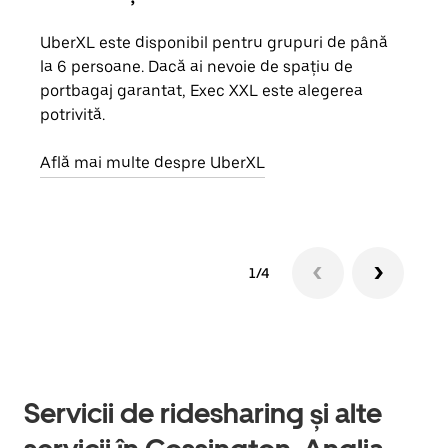
UberXL este disponibil pentru grupuri de până
Când 
la 6 persoane. Dacă ai nevoie de spațiu de
de g
portbagaj garantat, Exec XXL este alegerea
prop
potrivită.
Află
Află mai multe despre UberXL
1/4
Servicii de ridesharing și alte