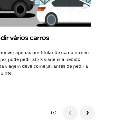
dir vários carros
Uber Shu
houver apenas um titular de conta no seu
A opção de s
po, pode pedir até 3 viagens a pedido.
determinado
a viagem deve começar antes de pedir a
locais de ev
uinte.
Ver disponib
1/2