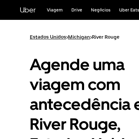
Avançar
para
Uber
Viagem
Drive
Negócios
Uber Eat
o
conteúdo
principal
Estados Unidos
>
Michigan
>
River Rouge
Agende uma
viagem com
antecedência
River Rouge,