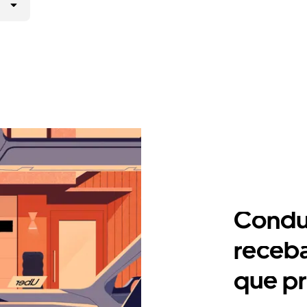
Condu
receb
que pr