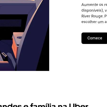
Aumente os re
disponíveis),
River Rouge. P
escolher um a
Comece
andes e família na Uber