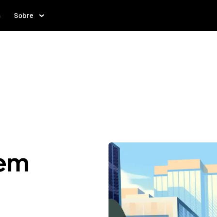
s
Sobre
 em