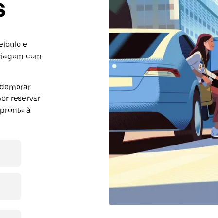
s
eículo e
 viagem com
 demorar
or reservar
pronta à