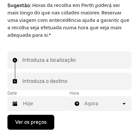
Sugestão:
Horas da recolha em Perth poderá ser
mais longo do que nas cidades maiores. Reservar
uma viagem com antecedência ajuda a garantir que
a recolha seja efetuada numa hora que seja mais
adequada para si.*
Introduza a localização
Introduza o destino
Date
Hora
Agora
Prima
Ver os preços
a
tecla
da