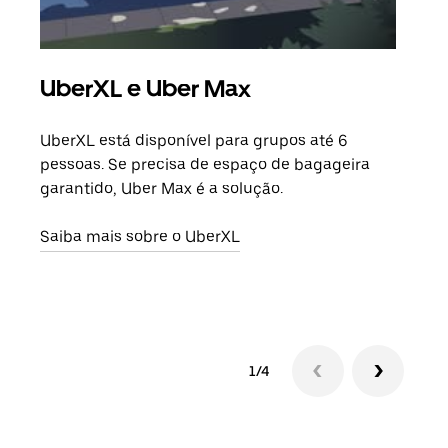
UberXL e Uber Max
Vi
UberXL está disponível para grupos até 6
Quan
pessoas. Se precisa de espaço de bagageira
para
garantido, Uber Max é a solução.
pode
ou d
Saiba mais sobre o UberXL
Saib
1/4