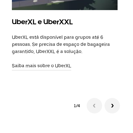
UberXL e UberXXL
Vi
UberXL está disponível para grupos até 6
Quan
pessoas. Se precisa de espaço de bagageira
para
garantido, UberXXL é a solução.
pode
ou d
Saiba mais sobre o UberXL
Saib
1/4