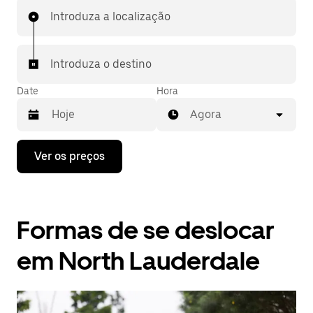
Introduza a localização
Introduza o destino
Date
Hora
Agora
Prima
Ver os preços
a
tecla
da
seta
para
Formas de se deslocar
interagir
com
o
em North Lauderdale
calendário
e
selecionar
uma
data.