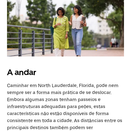
Prima
o
botão
Esc
para
fechar
o
calendário.
A andar
Caminhar em North Lauderdale, Florida, pode nem
sempre ser a forma mais prática de se deslocar.
Embora algumas zonas tenham passeios e
infraestruturas adequadas para peões, estas
características não estão disponíveis de forma
consistente em toda a cidade. As distâncias entre os
principais destinos também podem ser