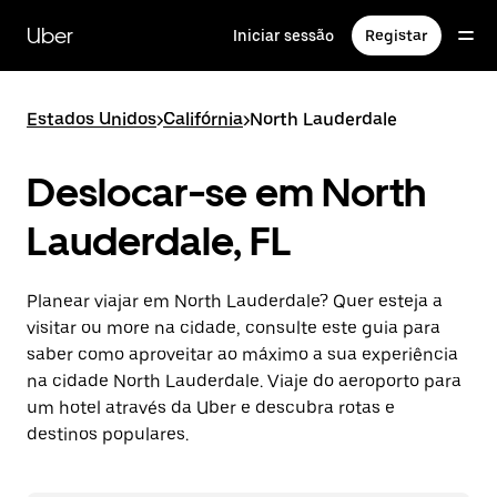
Avançar
para
Uber
Iniciar sessão
Registar
o
conteúdo
principal
Estados Unidos
>
Califórnia
>
North Lauderdale
Deslocar-se em North
Lauderdale, FL
Planear viajar em North Lauderdale? Quer esteja a
visitar ou more na cidade, consulte este guia para
saber como aproveitar ao máximo a sua experiência
na cidade North Lauderdale. Viaje do aeroporto para
um hotel através da Uber e descubra rotas e
destinos populares.