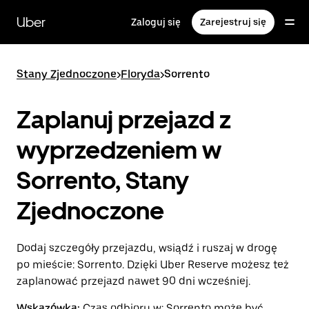
Przejdź
do
Uber
Zaloguj się
Zarejestruj się
głównej
zawartości
Stany Zjednoczone
>
Floryda
>
Sorrento
Zaplanuj przejazd z
wyprzedzeniem w
Sorrento, Stany
Zjednoczone
Dodaj szczegóły przejazdu, wsiądź i ruszaj w drogę
po mieście: Sorrento. Dzięki Uber Reserve możesz też
zaplanować przejazd nawet 90 dni wcześniej.
Wskazówka:
Czas odbioru w: Sorrento może być