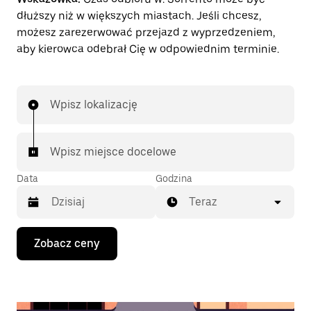
dłuższy niż w większych miastach. Jeśli chcesz,
możesz zarezerwować przejazd z wyprzedzeniem,
aby kierowca odebrał Cię w odpowiednim terminie.
Wpisz lokalizację
Wpisz miejsce docelowe
Data
Godzina
Teraz
Naciśnij
Zobacz ceny
klawisz
strzałki
w dół,
aby
przejść
do