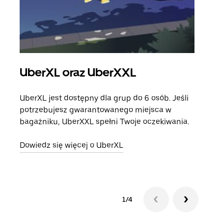
UberXL oraz UberXXL
Pr
UberXL jest dostępny dla grup do 6 osób. Jeśli
Gdy 
potrzebujesz gwarantowanego miejsca w
prze
bagażniku, UberXXL spełni Twoje oczekiwania.
doda
Dowiedz się więcej o UberXL
Dowi
1/4