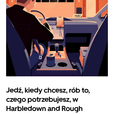
klawisz
„Escape”,
aby
zamknąć
kalendarz.
Jedź, kiedy chcesz, rób to,
czego potrzebujesz, w
Harbledown and Rough