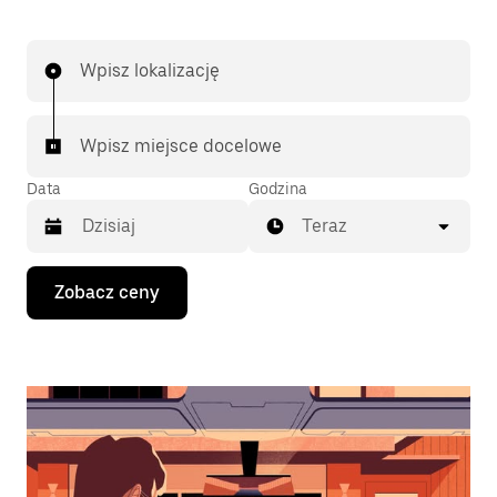
Wpisz lokalizację
Wpisz miejsce docelowe
Data
Godzina
Teraz
Naciśnij
Zobacz ceny
klawisz
strzałki
w dół,
aby
przejść
do
kalendarza
i wybrać
datę.
Naciśnij