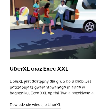
UberXL oraz Exec XXL
Pr
UberXL jest dostępny dla grup do 6 osób. Jeśli
Gdy 
potrzebujesz gwarantowanego miejsca w
prze
bagażniku, Exec XXL spełni Twoje oczekiwania.
doda
Dowiedz się więcej o UberXL
Dowi