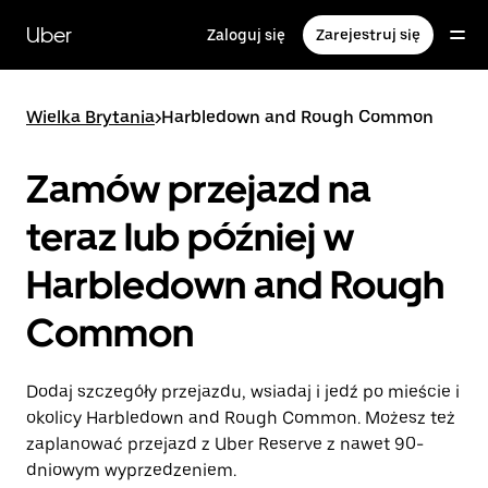
Przejdź
do
Uber
Zaloguj się
Zarejestruj się
głównej
zawartości
Wielka Brytania
>
Harbledown and Rough Common
Zamów przejazd na
teraz lub później w
Harbledown and Rough
Common
Dodaj szczegóły przejazdu, wsiadaj i jedź po mieście i
okolicy Harbledown and Rough Common. Możesz też
zaplanować przejazd z Uber Reserve z nawet 90-
dniowym wyprzedzeniem.