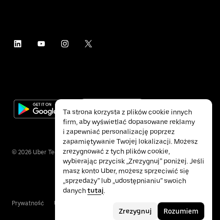
Ta strona korzysta z plików cookie innych
firm, aby wyświetlać dopasowane reklamy
i zapewniać personalizację poprzez
zapamiętywanie Twojej lokalizacji. Możesz
zrezygnować z tych plików cookie,
©
2026
Uber Technologies Inc.
wybierając przycisk „Zrezygnuj” poniżej. Jeśli
masz konto Uber, możesz sprzeciwić się
„sprzedaży” lub „udostępnianiu” swoich
danych
tutaj
.
Prywatność
Ułatwienia dostępu
Warunki
Zrezygnuj
Rozumiem