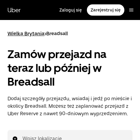
Przejdź
do
Uber
Zaloguj się
Zarejestruj się
głównej
zawartości
Wielka Brytania
>
Breadsall
Zamów przejazd na
teraz lub później w
Breadsall
Dodaj szczegóły przejazdu, wsiadaj i jedź po mieście i
okolicy Breadsall. Możesz też zaplanować przejazd z
Uber Reserve z nawet 90-dniowym wyprzedzeniem.
Wpisz lokalizację