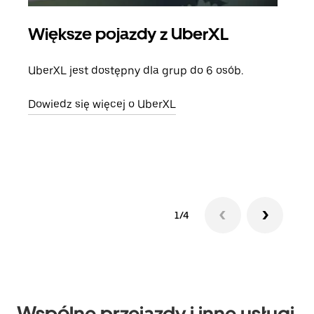
Większe pojazdy z UberXL
Pr
UberXL jest dostępny dla grup do 6 osób.
Gdy 
prze
Dowiedz się więcej o UberXL
doda
Dowi
1/4
Wspólne przejazdy i inne usługi