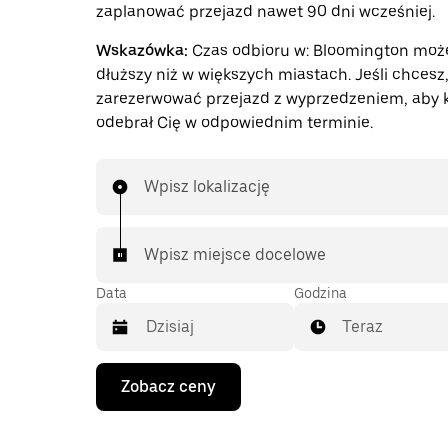
zaplanować przejazd nawet 90 dni wcześniej.
Wskazówka:
Czas odbioru w: Bloomington moż
dłuższy niż w większych miastach. Jeśli chces
zarezerwować przejazd z wyprzedzeniem, aby 
odebrał Cię w odpowiednim terminie.
Wpisz lokalizację
Wpisz miejsce docelowe
Data
Godzina
Teraz
Naciśnij
Zobacz ceny
klawisz
strzałki
w dół,
aby