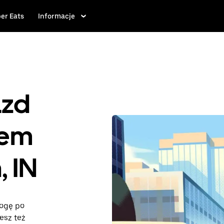
er Eats
Informacje
azd
iem
 IN
rogę po
esz też