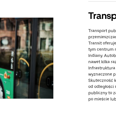
Transp
Transport pub
przemieszczan
Transit oferuj
tym centrum m
Indiany. Autob
nawet kilka ra
Infrastruktur
wyznaczone pr
Skuteczność k
od odległości 
publiczny to 
po mieście lu