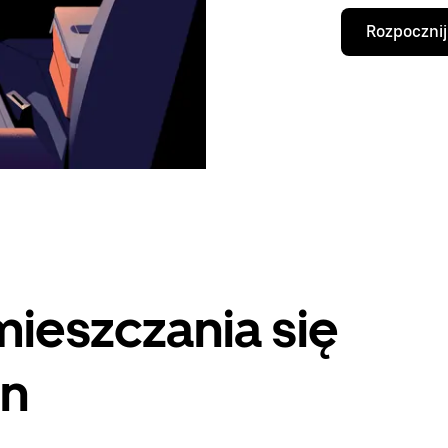
Rozpocznij
ieszczania się
on