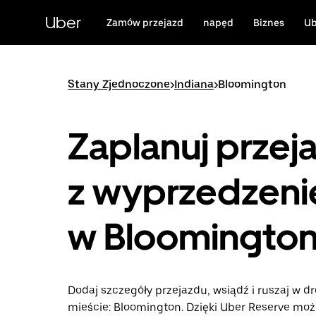
Przejdź
do
Uber
Zamów przejazd
napęd
Biznes
Ub
głównej
zawartości
Stany Zjednoczone
>
Indiana
>
Bloomington
Zaplanuj przej
z wyprzedzen
w Bloomington,
Dodaj szczegóły przejazdu, wsiądź i ruszaj w d
mieście: Bloomington. Dzięki Uber Reserve moż