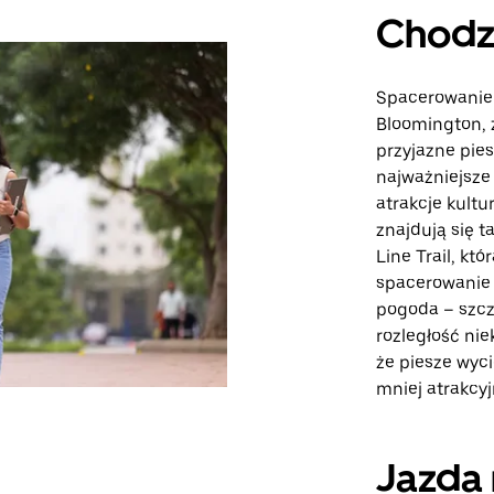
Chodz
Spacerowanie 
Bloomington, z
przyjazne pie
najważniejsze 
atrakcje kultu
znajdują się t
Line Trail, kt
spacerowanie 
pogoda – szcz
rozległość ni
że piesze wyci
mniej atrakcyj
Jazda 