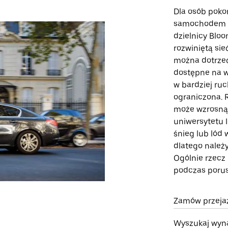
Dla osób poko
samochodem to
dzielnicy Blo
rozwiniętą sie
można dotrzeć
dostępne na w
w bardziej ru
ograniczona. 
może wzrosnąć
uniwersytetu I
śnieg lub lód
dlatego należ
Ogólnie rzecz
podczas porus
Zamów przejaz
Wyszukaj wyn