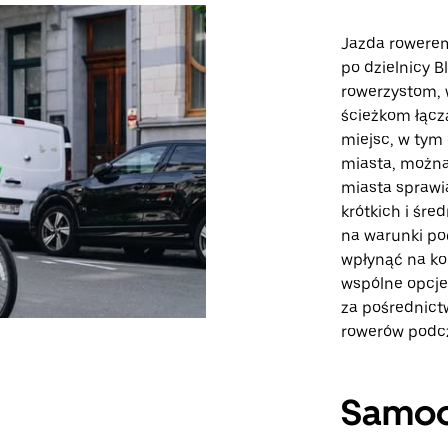
Jazda rowerem
po dzielnicy B
rowerzystom,
ścieżkom łącz
miejsc, w tym 
miasta, można
miasta sprawi
krótkich i śr
na warunki p
wpłynąć na ko
wspólne opcje
za pośrednict
rowerów podcz
Samo