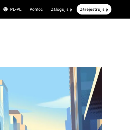
PL-PL
Pomoc
Zaloguj się
Zarejestruj się