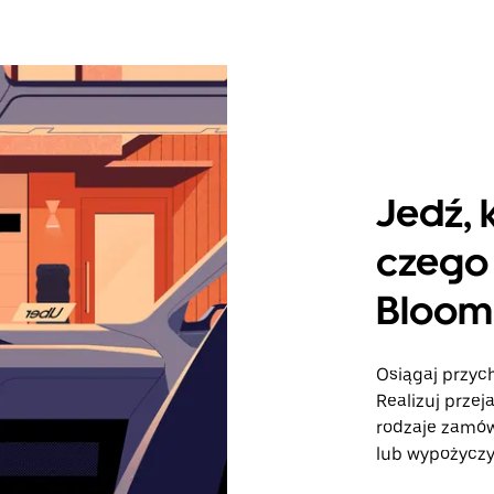
Jedź, 
czego 
Bloom
Osiągaj przyc
Realizuj przej
rodzaje zamó
lub wypożyczy