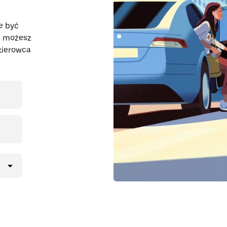
e być
z, możesz
kierowca