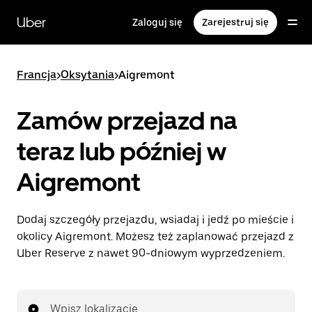
Przejdź
do
Uber
Zaloguj się
Zarejestruj się
głównej
zawartości
Francja
>
Oksytania
>
Aigremont
Zamów przejazd na
teraz lub później w
Aigremont
Dodaj szczegóły przejazdu, wsiadaj i jedź po mieście i
okolicy Aigremont. Możesz też zaplanować przejazd z
Uber Reserve z nawet 90-dniowym wyprzedzeniem.
Wpisz lokalizację