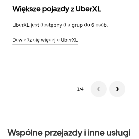
Większe pojazdy z UberXL
Pr
UberXL jest dostępny dla grup do 6 osób.
Gdy 
prze
Dowiedz się więcej o UberXL
doda
Dowi
1/4
Wspólne przejazdy i inne usługi