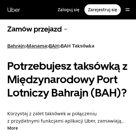
Przejdź
do
Uber
Zaloguj się
Zarejestruj się
głównej
zawartości
Zamów przejazd
Bahrajn
>
Manama
>
BAH
>
BAH Taksówka
Potrzebujesz taksówką z
Międzynarodowy Port
Lotniczy Bahrajn (BAH)?
Korzystaj z zalet taksówek w połączeniu
z przydatnymi funkcjami aplikacji Uber, zamawiając
przejazdy na lotnisko BAH lub w drugą stronę.
More
Możesz przez całą dobę zamawiać przejazdy