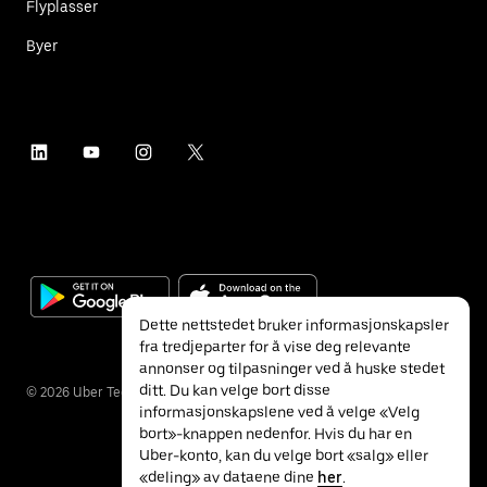
Flyplasser
Byer
Dette nettstedet bruker informasjonskapsler
fra tredjeparter for å vise deg relevante
annonser og tilpasninger ved å huske stedet
ditt. Du kan velge bort disse
©
2026
Uber Technologies Inc.
informasjonskapslene ved å velge «Velg
bort»-knappen nedenfor. Hvis du har en
Uber-konto, kan du velge bort «salg» eller
«deling» av dataene dine
her
.