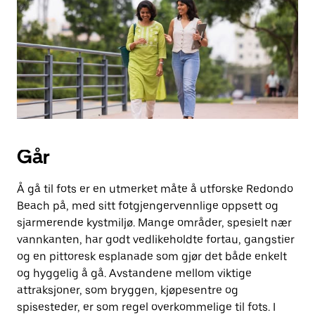
knappen
for
å
lukke
kalenderen.
Går
Å gå til fots er en utmerket måte å utforske Redondo
Beach på, med sitt fotgjengervennlige oppsett og
sjarmerende kystmiljø. Mange områder, spesielt nær
vannkanten, har godt vedlikeholdte fortau, gangstier
og en pittoresk esplanade som gjør det både enkelt
og hyggelig å gå. Avstandene mellom viktige
attraksjoner, som bryggen, kjøpesentre og
spisesteder, er som regel overkommelige til fots. I