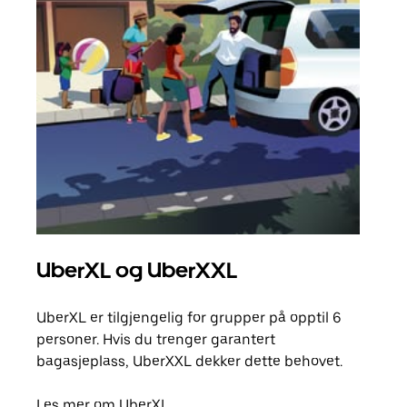
UberXL og UberXXL
Gr
UberXL er tilgjengelig for grupper på opptil 6
Når d
personer. Hvis du trenger garantert
grup
bagasjeplass, UberXXL dekker dette behovet.
hent
Les mer om UberXL
Finn