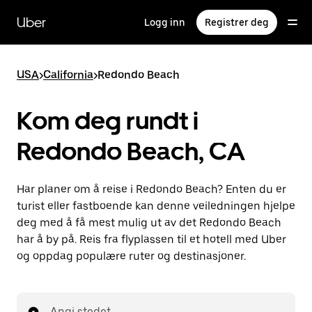
Hopp
til
Uber
Logg inn
Registrer deg
hovedinnholdet
USA
>
California
>
Redondo Beach
Kom deg rundt i
Redondo Beach, CA
Har planer om å reise i Redondo Beach? Enten du er
turist eller fastboende kan denne veiledningen hjelpe
deg med å få mest mulig ut av det Redondo Beach
har å by på. Reis fra flyplassen til et hotell med Uber
og oppdag populære ruter og destinasjoner.
Angi stedet