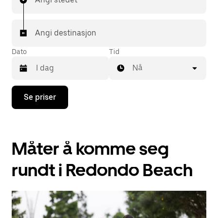
Angi destinasjon
Dato
Tid
Nå
Trykk
Se priser
på
piltast
ned
for
å
Måter å komme seg
åpne
kalenderen
og
rundt i Redondo Beach
velge
en
dato.
Trykk
på
Esc-