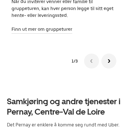
Når du inviterer venner eller familie til
Hvis
gruppeturen, kan hver person legge til sitt eget
kan 
hente- eller leveringssted.
fore
besti
Finn ut mer om gruppeturer
1/3
Samkjøring og andre tjenester i
Pernay, Centre-Val de Loire
Det Pernay er enklere å komme seg rundt med Uber.