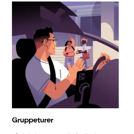
Gruppeturer
Bes