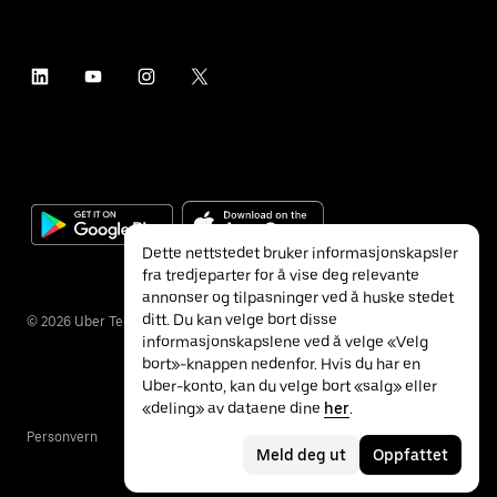
Dette nettstedet bruker informasjonskapsler
fra tredjeparter for å vise deg relevante
annonser og tilpasninger ved å huske stedet
ditt. Du kan velge bort disse
©
2026
Uber Technologies Inc.
informasjonskapslene ved å velge «Velg
bort»-knappen nedenfor. Hvis du har en
Uber-konto, kan du velge bort «salg» eller
«deling» av dataene dine
her
.
Personvern
Tilgjengelighet
Vilkår
Meld deg ut
Oppfattet