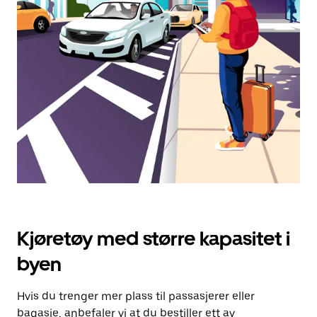
dato.
Trykk
på
Esc-
knappen
for
å
lukke
kalenderen.
Kjøretøy med større kapasitet i
byen
Hvis du trenger mer plass til passasjerer eller
bagasje, anbefaler vi at du bestiller ett av