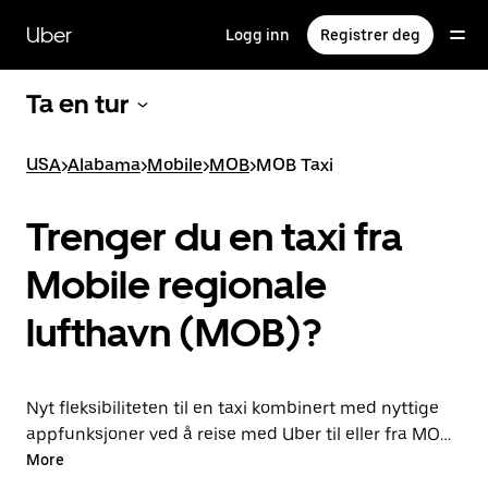
Hopp
til
Uber
Logg inn
Registrer deg
hovedinnholdet
Ta en tur
USA
>
Alabama
>
Mobile
>
MOB
>
MOB Taxi
Trenger du en taxi fra
Mobile regionale
lufthavn (MOB)?
Nyt fleksibiliteten til en taxi kombinert med nyttige
appfunksjoner ved å reise med Uber til eller fra MOB i
stedet. Du får turer på forespørsel når det haster, og
More
du kan bestille når som helst på døgnet i appen eller