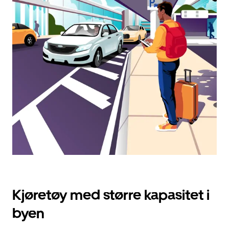
velge
en
dato.
Trykk
på
Esc-
knappen
for
å
lukke
kalenderen.
Kjøretøy med større kapasitet i
byen