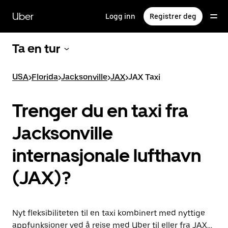
Hopp
til
Uber
Logg inn
Registrer deg
hovedinnholdet
Ta en tur
USA
>
Florida
>
Jacksonville
>
JAX
>
JAX Taxi
Trenger du en taxi fra
Jacksonville
internasjonale lufthavn
(JAX)?
Nyt fleksibiliteten til en taxi kombinert med nyttige
appfunksjoner ved å reise med Uber til eller fra JAX i