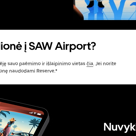
ionė į SAW Airport?
idėję savo paėmimo ir išlaipinimo vietas
čia
. Jei norite
elionę naudodami Reserve.*
Nuvyki