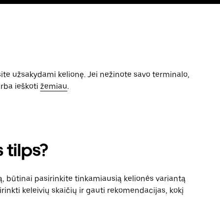
ysite užsakydami kelionę. Jei nežinote savo terminalo,
arba ieškoti
žemiau
.
tilps?
 būtinai pasirinkite tinkamiausią kelionės variantą
inkti keleivių skaičių ir gauti rekomendacijas, kokį