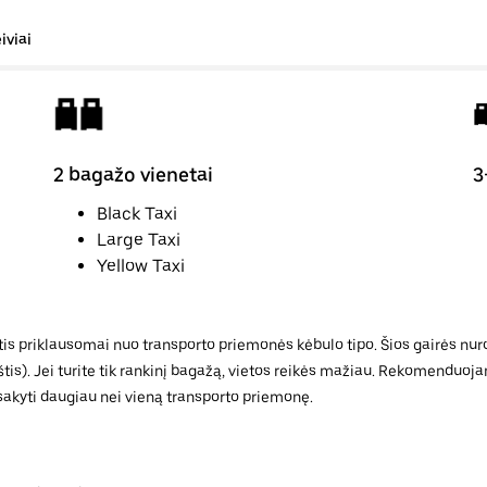
iviai
2 bagažo vienetai
3
Black Taxi
Large Taxi
Yellow Taxi
tis priklausomai nuo transporto priemonės kėbulo tipo. Šios gairės nurod
aukštis). Jei turite tik rankinį bagažą, vietos reikės mažiau. Rekomenduo
žsisakyti daugiau nei vieną transporto priemonę.