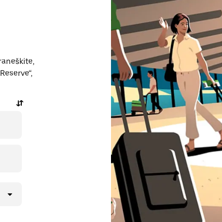
raneškite,
Reserve“,