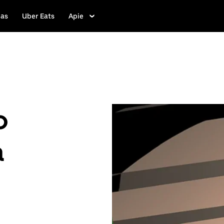
las
Uber Eats
Apie
o
a