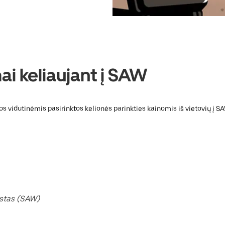
i keliaujant į SAW
tos vidutinėmis pasirinktos kelionės parinkties kainomis iš vietovių į 
stas (SAW)