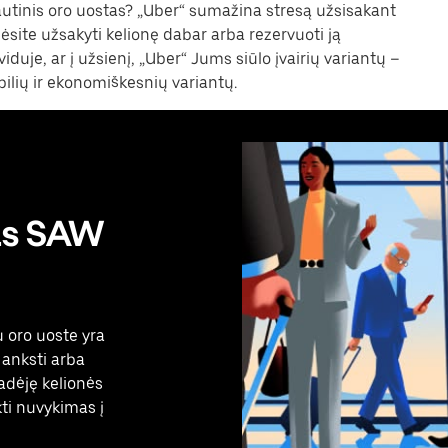
tinis oro uostas? „Uber“ sumažina stresą užsisakant
alėsite užsakyti kelionę dabar arba rezervuoti ją
iduje, ar į užsienį, „Uber“ Jums siūlo įvairių variantų –
bilių ir ekonomiškesnių variantų.
as SAW
 oro uoste yra
anksti arba
radėję kelionės
kti nuvykimas į