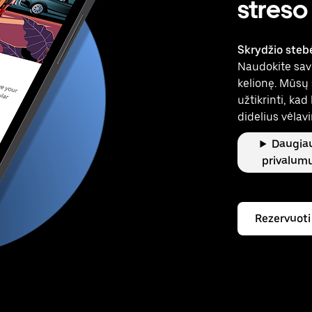
streso
Skrydžio steb
Naudokite sav
kelionę. Mūsų
užtikrinti, ka
didelius vėlav
Daugia
privalum
Rezervuoti