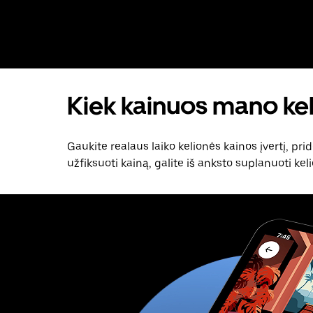
Kiek kainuos mano kel
Gaukite realaus laiko kelionės kainos įvertį, pr
užfiksuoti kainą, galite iš anksto suplanuoti k