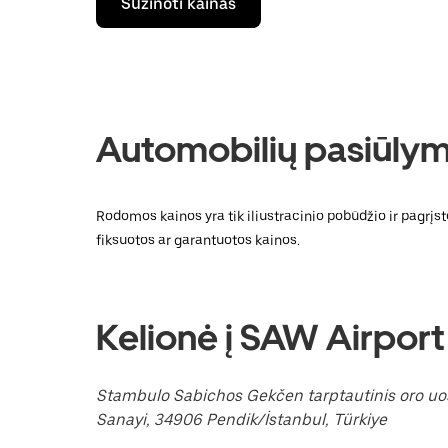
Sužinoti kainas
rodyklės
žemyn
klavišą,
kad
galėtumėte
kalendoriuje
pasirinkti
datą.
Automobilių pasiūlyma
Paspauskite
klavišą
„Escape“,
kad
Rodomos kainos yra tik iliustracinio pobūdžio ir pagrįs
uždarytumėte
fiksuotos ar garantuotos kainos.
kalendorių.
Kelionė į SAW Airport
Stambulo Sabichos Gekčen tarptautinis oro uo
Sanayi, 34906 Pendik/İstanbul, Türkiye