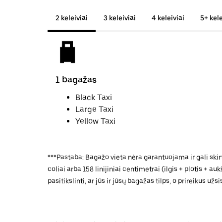
2 keleiviai
3 keleiviai
4 keleiviai
5+ kele
1 bagažas
Black Taxi
Large Taxi
Yellow Taxi
***Pastaba: Bagažo vieta nėra garantuojama ir gali skir
coliai arba 158 linijiniai centimetrai (ilgis + plotis + 
pasitikslinti, ar jūs ir jūsų bagažas tilps, o prireikus u