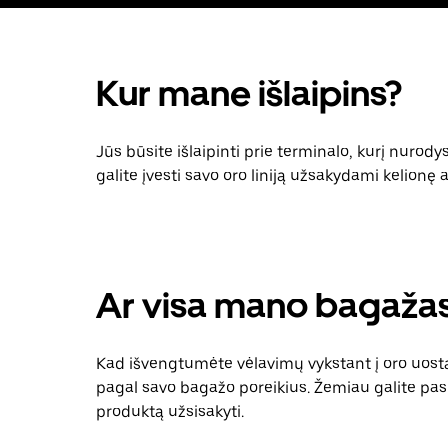
Kur mane išlaipins?
Jūs būsite išlaipinti prie terminalo, kurį nurod
galite įvesti savo oro liniją užsakydami kelionę 
Ar visa mano bagažas 
Kad išvengtumėte vėlavimų vykstant į oro uostą,
pagal savo bagažo poreikius. Žemiau galite pasir
produktą užsisakyti.