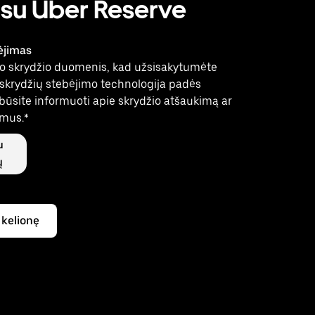
 su Uber Reserve
ėjimas
o skrydžio duomenis, kad užsisakytumėte
 skrydžių stebėjimo technologija padės
d būsite informuoti apie skrydžio atšaukimą ar
imus.*
u
ų
 kelionę