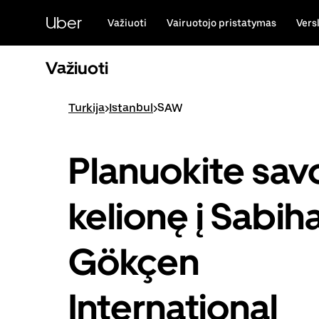
Pereiti
prie
Uber
Važiuoti
Vairuotojo pristatymas
Vers
pagrindinio
turinio
Važiuoti
Turkija
>
Istanbul
>
SAW
Planuokite sav
kelionę į Sabih
Gökçen
International