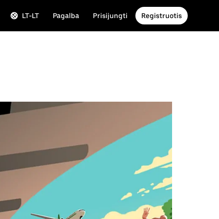
LT-LT
Pagalba
Prisijungti
Registruotis