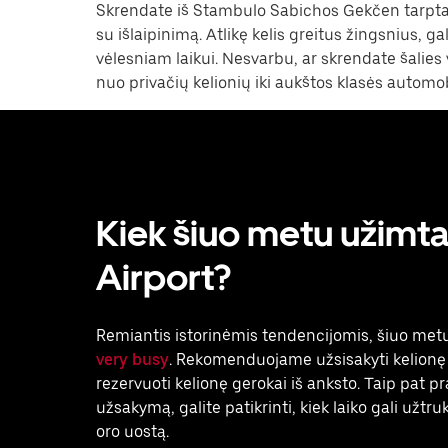
Skrendate iš Stambulo Sabichos Gekčen tarptau
su išlaipinimą. Atlikę kelis greitus žingsnius, g
vėlesniam laikui. Nesvarbu, ar skrendate šalies v
nuo privačių kelionių iki aukštos klasės automo
Kiek šiuo metu užimt
Airport?
Remiantis istorinėmis tendencijomis, šiuo metu
very busy
. Rekomenduojame užsisakyti kelionę 
rezervuoti kelionę gerokai iš anksto. Taip pat p
užsakymą, galite patikrinti, kiek laiko gali užtru
oro uostą.