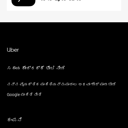
Uber
ಸಹಾಯ ಕೇಂದ್ರಕ್ಕೆ ಭೇಟಿ ನೀಡಿ
ನನ್ನ ವೈಯಕ್ತಿಕ ಮಾಹಿತಿಯನ್ನು ಮಾರಾಟ ಅಥವಾ ಶೇರ್‌ ಮಾಡಬೇಡಿ
Google ಮಾಹಿತಿ ನೀತಿ
ಕಂಪನಿ