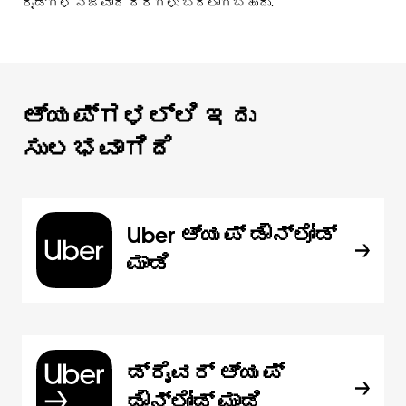
ರೈಡ್‌ಗಳ ನಿಜವಾದ ದರಗಳು ಬದಲಾಗಬಹುದು.
ಆ್ಯಪ್‌‌ಗಳಲ್ಲಿ ಇದು
ಸುಲಭವಾಗಿದೆ
Uber ಆ್ಯಪ್‍ ಡೌನ್‌ಲೋಡ್
ಮಾಡಿ
ಡ್ರೈವರ್ ಆ್ಯಪ್
ಡೌನ್‌ಲೋಡ್ ಮಾಡಿ