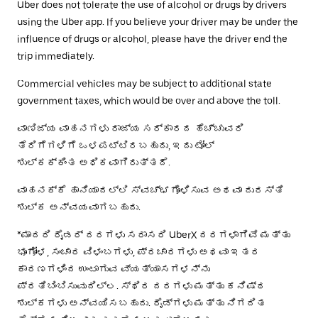
Uber does not tolerate the use of alcohol or drugs by drivers
using the Uber app. If you believe your driver may be under the
influence of drugs or alcohol, please have the driver end the
trip immediately.
Commercial vehicles may be subject to additional state
government taxes, which would be over and above the toll.
ವಾಣಿಜ್ಯ ವಾಹನಗಳು ರಾಜ್ಯ ಸರ್ಕಾರದ ಹೆಚ್ಚುವರಿ
ತೆರಿಗೆಗಳಿಗೆ ಒಳಪಟ್ಟಿರಬಹುದು, ಇದು ಟೋಲ್
ಶುಲ್ಕಕ್ಕಿಂತ ಅಧಿಕವಾಗಿರುತ್ತದೆ.
ವಾಹನಕ್ಕೆ ಹಾನಿಯಾದಲ್ಲಿ ಸ್ವಚ್ಛಗೊಳಿಸುವ ಅಥವಾ ದುರಸ್ತಿ
ಶುಲ್ಕ ಅನ್ವಯವಾಗಬಹುದು.
*ಮಾದರಿ ರೈಡರ್ ದರಗಳು ಸರಾಸರಿ UberX ದರಗಳಾಗಿವೆ ಮತ್ತು
ಭೂಗೋಳ, ಸಂಚಾರ ವಿಳಂಬಗಳು, ಪ್ರಚಾರಗಳು ಅಥವಾ ಇತರ
ಕಾರಣಗಳಿಂದ ಉಂಟಾಗುವ ವ್ಯತ್ಯಾಸಗಳನ್ನು
ಪ್ರತಿಬಿಂಬಿಸುವುದಿಲ್ಲ. ಸ್ಥಿರ ದರಗಳು ಮತ್ತು ಕನಿಷ್ಠ
ಶುಲ್ಕಗಳು ಅನ್ವಯಿಸಬಹುದು. ರೈಡ್‌ಗಳು ಮತ್ತು ನಿಗದಿತ