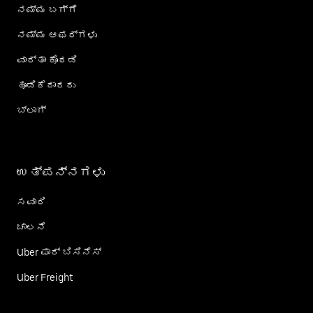
ನಮ್ಮ ಬಗ್ಗೆ
ನಮ್ಮ ಆಫರ್‌ಗಳು
ವಾರ್ತಾ ಕೊಠಡಿ
ಹೂಡಿಕೆದಾರರು
ಬ್ಲಾಗ್
ಉತ್ಪನ್ನಗಳು
ಸವಾರಿ
ಚಾಲನೆ
Uber ಫಾರ್ ಬಿಸಿನೆಸ್
Uber Freight