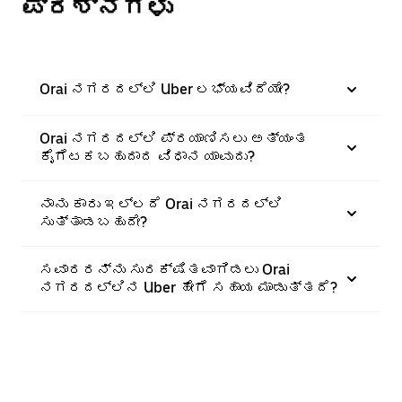
ಪ್ರಶ್ನೆಗಳು
Orai ನಗರದಲ್ಲಿ Uber ಲಭ್ಯವಿದೆಯೇ?
Orai ನಗರದಲ್ಲಿ ಪ್ರಯಾಣಿಸಲು ಅತ್ಯಂತ
ಕೈಗೆಟಕಬಹುದಾದ ವಿಧಾನ ಯಾವುದು?
ನಾನು ಕಾರು ಇಲ್ಲದೆ Orai ನಗರದಲ್ಲಿ
ಸುತ್ತಾಡಬಹುದೇ?
ಸವಾರರನ್ನು ಸುರಕ್ಷಿತವಾಗಿಡಲು Orai
ನಗರದಲ್ಲಿನ Uber ಹೇಗೆ ಸಹಾಯ ಮಾಡುತ್ತದೆ?