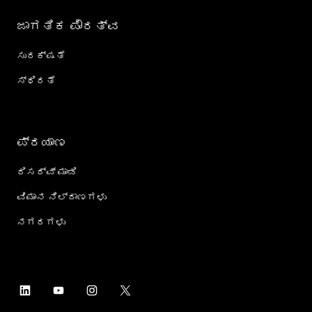
ಜಾಗತಿಕ ಪೌರತ್ವ
ಸುರಕ್ಷತೆ
ಸ್ಥಿರತೆ
ಪ್ರಯಾಣ
ರಿಸರ್ವ್ ಮಾಡಿ
ವಿಮಾನ ನಿಲ್ದಾಣಗಳು
ನಗರಗಳು