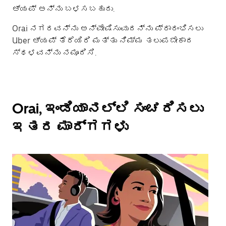
ಆ್ಯಪ್ ಅನ್ನು ಬಳಸಬಹುದು.
Orai ನಗರವನ್ನು ಅನ್ವೇಷಿಸುವುದನ್ನು ಪ್ರಾರಂಭಿಸಲು
Uber ಆ್ಯಪ್ ತೆರೆಯಿರಿ ಮತ್ತು ನಿಮ್ಮ ತಲುಪಬೇಕಾದ
ಸ್ಥಳವನ್ನು ನಮೂದಿಸಿ.
Orai, ಇಂಡಿಯಾನಲ್ಲಿ ಸಂಚರಿಸಲು
ಇತರ ಮಾರ್ಗಗಳು