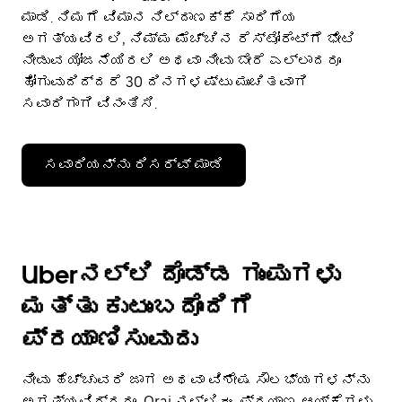
ಮಾಡಿ. ನಿಮಗೆ ವಿಮಾನ ನಿಲ್ದಾಣಕ್ಕೆ ಸಾರಿಗೆಯ
ಅಗತ್ಯವಿರಲಿ, ನಿಮ್ಮ ಮೆಚ್ಚಿನ ರೆಸ್ಟೋರೆಂಟ್‌ಗೆ ಭೇಟಿ
ನೀಡುವ ಯೋಜನೆಯಿರಲಿ ಅಥವಾ ನೀವು ಬೇರೆ ಎಲ್ಲಾದರೂ
ಹೋಗುವುದಿದ್ದರೆ 30 ದಿನಗಳಷ್ಟು ಮುಂಚಿತವಾಗಿ
ಸವಾರಿಗಾಗಿ ವಿನಂತಿಸಿ.
ಸವಾರಿಯನ್ನು ರಿಸರ್ವ್ ಮಾಡಿ
Uberನಲ್ಲಿ ದೊಡ್ಡ ಗುಂಪುಗಳು
ಮತ್ತು ಕುಟುಂಬದೊಂದಿಗೆ
ಪ್ರಯಾಣಿಸುವುದು
ನೀವು ಹೆಚ್ಚುವರಿ ಜಾಗ ಅಥವಾ ವಿಶೇಷ ಸೌಲಭ್ಯಗಳನ್ನು
ಅಗತ್ಯವಿದ್ದರೂ, Orai ನಲ್ಲಿ ಈ ಪ್ರಯಾಣ ಆಯ್ಕೆಗಳು