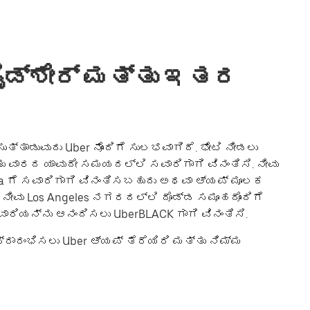
ರೈಡ್‌ಶೇರ್ ಮತ್ತು ಇತರ
್ತಾಡುವುದು Uber ನೊಂದಿಗೆ ಸುಲಭವಾಗಿದೆ. ಭೇಟಿ ನೀಡಲು
 ವಾರದ ಯಾವುದೇ ಸಮಯದಲ್ಲಿ ಸವಾರಿಗಾಗಿ ವಿನಂತಿಸಿ. ನೀವು
inela ಗೆ ಸವಾರಿಗಾಗಿ ವಿನಂತಿಸಬಹುದು ಅಥವಾ ಆ್ಯಪ್‌ ಮೂಲಕ
ನೀವು Los Angeles ನಗರದಲ್ಲಿ ದೊಡ್ಡ ಸಮೂಹದೊಂದಿಗೆ
ರಿಯನ್ನು ಆನಂದಿಸಲು UberBLACK ಗಾಗಿ ವಿನಂತಿಸಿ.
ರಾರಂಭಿಸಲು Uber ಆ್ಯಪ್ ತೆರೆಯಿರಿ ಮತ್ತು ನಿಮ್ಮ