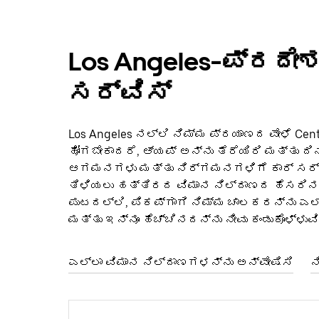
Los Angeles-ಪ್ರದೇಶದ
ಸರ್ವಿಸ್
Los Angeles ನಲ್ಲಿ ನಿಮ್ಮ ಪ್ರಯಾಣದ ವೇಳೆ Centi
ಹೋಗಬೇಕಾದರೆ, ಆ್ಯಪ್‌ ಅನ್ನು ತೆರೆಯಿರಿ ಮತ್ತು ದ
ಆಗಮನಗಳು ಮತ್ತು ನಿರ್ಗಮನಗಳಿಗೆ ಕಾರ್ ಸರ್ವಿಸ
ತಿಳಿಯಲು ಹತ್ತಿರದ ವಿಮಾನ ನಿಲ್ದಾಣದ ಹೆಸರಿನ ಕೆಳ
ಪುಟದಲ್ಲಿ, ಪಿಕಪ್‌ಗಾಗಿ ನಿಮ್ಮ ಚಾಲಕರನ್ನು ಎಲ್ಲ
ಮತ್ತು ಇನ್ನೂ ಹೆಚ್ಚಿನದನ್ನು ನೀವು ಕಂಡುಕೊಳ್ಳುವಿ
ಎಲ್ಲಾ ವಿಮಾನ ನಿಲ್ದಾಣಗಳನ್ನು ಅನ್ವೇಷಿಸಿ
ನ