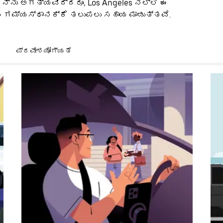
ನ್ನು ಅಗತ್ಯವಿದ್ದರೂ, Los Angeles ನಲ್ಲಿ ಈ
್ಮ ಗಮ್ಯಸ್ಥಾನಕ್ಕೆ ತಲುಪಲು ಸಹಾಯ ಮಾಡುತ್ತವೆ.
ಪ್ರವೇಶಯೋಗ್ಯತೆ