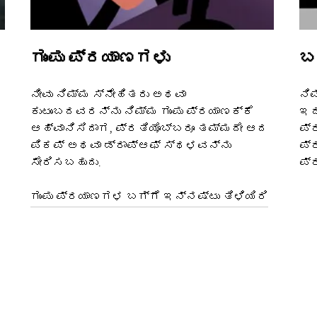
ಗುಂಪು ಪ್ರಯಾಣಗಳು
ಬ
ನೀವು ನಿಮ್ಮ ಸ್ನೇಹಿತರು ಅಥವಾ
ನಿ
ಕುಟುಂಬದವರನ್ನು ನಿಮ್ಮ ಗುಂಪು ಪ್ರಯಾಣಕ್ಕೆ
ಇದ
ಆಹ್ವಾನಿಸಿದಾಗ, ಪ್ರತಿಯೊಬ್ಬರೂ ತಮ್ಮದೇ ಆದ
ಪ್
ಪಿಕಪ್ ಅಥವಾ ಡ್ರಾಪ್‌ಆಫ್ ಸ್ಥಳವನ್ನು
ಪ್
ಸೇರಿಸಬಹುದು.
ಪ್
ಗುಂಪು ಪ್ರಯಾಣಗಳ ಬಗ್ಗೆ ಇನ್ನಷ್ಟು ತಿಳಿಯಿರಿ