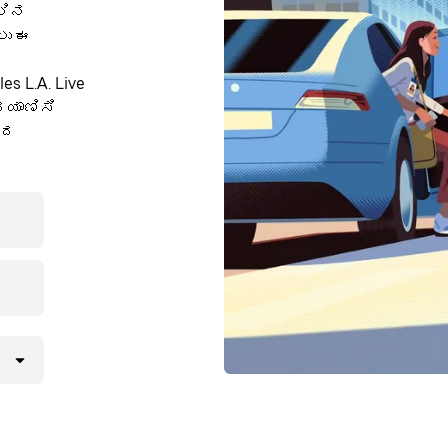
ಲಿನ
ಲು ಈ
es L.A. Live
ರಯಾಣಿಸಿ
ಾದ