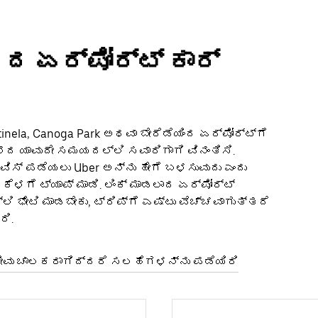
 ಏರ್‌ಪೋರ್ಟ್‌ ಕಾರ್
nela, Canoga Park ಅಥವಾ ಬೇರೆಡೆಯಿಂದ ಏರ್‌ಪೋರ್ಟ್‌ಗೆ
ಿನದ ಯಾವುದೇ ಸಮಯದಲ್ಲಿ ಸವಾರಿಗಾಗಿ ವಿನಂತಿಸಿ.
್ ಪಡೆಯಲು Uber ಅನ್ನು ಹೇಗೆ ಬಳಸುವುದು ಎಂದು
ಗೆ ಟ್ಯಾಪ್ ಮಾಡಿ. ಲಿಂಕ್ ಮಾಡಲಾದ ಏರ್‌ಪೋರ್ಟ್‌
ಿ ಭೇಟಿ ಮಾಡಬೇಕು, ಟ್ರಿಪ್‌ಗೆ ಎಷ್ಟು ವೆಚ್ಚವಾಗುತ್ತದೆ
ರಿ.
ೀವು ಚಾಲಕರಾಗಿದ್ದರೆ ಸಲಹೆಗಳನ್ನು ಪಡೆಯಿರಿ