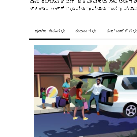
ನೀವು ಹೆಚ್ಚುವರಿ ಜಾಗ ಅಥವಾ ವಿಶೇಷ ಸೌಲಭ್ಯಗಳ
ಪ್ರಯಾಣ ಆಯ್ಕೆಗಳು ನಿಮಗೂ ನಿಮ್ಮ ಗುಂಪಿಗೂ ನಿಮ
ದೊಡ್ಡ ಗುಂಪುಗಳು
ಕುಟುಂಬಗಳು
ಕಾರ್ ಬಾಡಿಗೆಗಳು