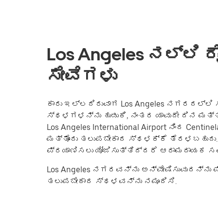
Los Angeles ನಲ್ಲಿ 
ಸೇವೆಗಳು
ಕಾರು ಇಲ್ಲದಿರುವಾಗ Los Angeles ನಗರದಲ್ಲಿ ಸುತ
ಸ್ಥಳಗಳನ್ನು ಹುಡುಕಿ, ನಂತರ ಯಾವುದೇ ದಿನ ಮತ್ತು
Los Angeles International Airport ನಿಂದ Cent
ಮತ್ತೊಂದು ತಲುಪಬೇಕಾದ ಸ್ಥಳಕ್ಕೆ ತೆರಳಬಹುದು. 
ಪ್ರಯಾಣಿಸಲು ಯೋಜಿಸುತ್ತಿದ್ದರೆ ಆರಾಮದಾಯಕ ಸವಾ
Los Angeles ನಗರವನ್ನು ಅನ್ವೇಷಿಸುವುದನ್ನು ಪ್
ತಲುಪಬೇಕಾದ ಸ್ಥಳವನ್ನು ನಮೂದಿಸಿ.