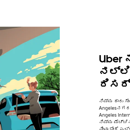
Uber ನ
ನಲ್ಲಿ
ರಿಸರ್
ನಿಮ್ಮ ಕಾರು ಸ
Angelesನಗರದಲ
Angeles Inter
ನಿಮ್ಮ ಮೆಚ್ಚಿ
ನೀವು ಬೇರೆ ಎಲ