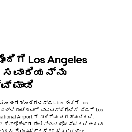
ೊಂದಿಗೆ Los Angeles
 ಸವಾರಿಯನ್ನು
ವ್ ಮಾಡಿ
ೇವೆಯ ಅಗತ್ಯತೆಗಳನ್ನು Uber ನೊಂದಿಗೆ Los
್ಲಿ ಮುಂಚಿತವಾಗಿ ವ್ಯವಸ್ಥೆಗೊಳಿಸಿ. ನಿಮಗೆ Los
national Airport ಗೆ ಸಾರಿಗೆಯ ಅಗತ್ಯವಿರಲಿ,
ನ ರೆಸ್ಟೋರೆಂಟ್‌ಗೆ ಭೇಟಿ ನೀಡುವ ಯೋಜನೆಯಿರಲಿ ಅಥವಾ
್ಲಾದರೂ ಹೋಗುವುದಿದ್ದರೆ 90 ದಿನಗಳಷ್ಟು