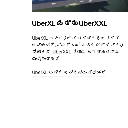
UberXL ಮತ್ತು UberXXL
UberXL ಗುಂಪುಗಳಲ್ಲಿ ಗರಿಷ್ಠ 6 ಜನರಿಗೆ
ಲಭ್ಯವಿದೆ. ನಿಮಗೆ ಖಚಿತವಾದ ಡಿಕ್ಕಿ ಸ್ಥಳ
ಬೇಕಾದರೆ, UberXXL ನಿಮ್ಮ ಅಗತ್ಯವನ್ನು
ಪೂರೈಸುತ್ತದೆ.
UberXL ಬಗ್ಗೆ ಇನ್ನಷ್ಟು ತಿಳಿಯಿರಿ