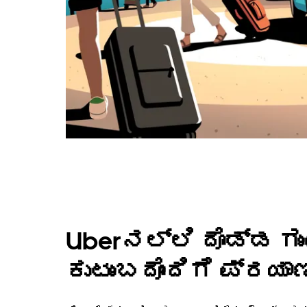
Uberನಲ್ಲಿ ದೊಡ್ಡ ಗು
ಕುಟುಂಬದೊಂದಿಗೆ ಪ್ರಯಾಣ