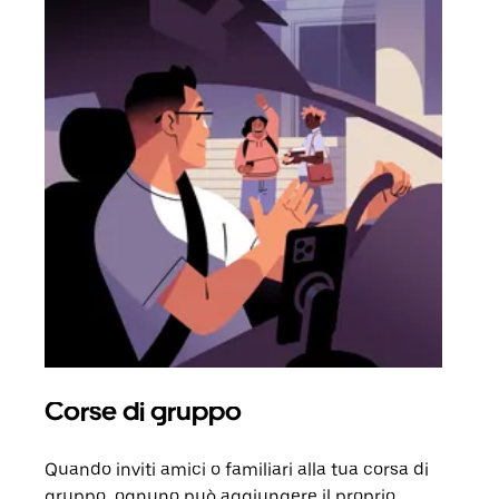
Corse di gruppo
Ric
Quando inviti amici o familiari alla tua corsa di
Se n
gruppo, ognuno può aggiungere il proprio
dell