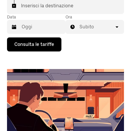
Inserisci la destinazione
Data
Ora
Subito
Utilizza
Consulta le tariffe
il
tasto
con
la
freccia
verso
il
basso
per
interagire
con
il
calendario
e
selezionare
una
data.