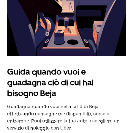
Utilizza
il
pulsante
Esc
per
chiudere
il
calendario.
Guida quando vuoi e
guadagna ciò di cui hai
bisogno Beja
Guadagna quando vuoi nella città di Beja
effettuando consegne (se disponibili), corse o
entrambe. Puoi utilizzare la tua auto o scegliere un
servizio di noleggio con Uber.